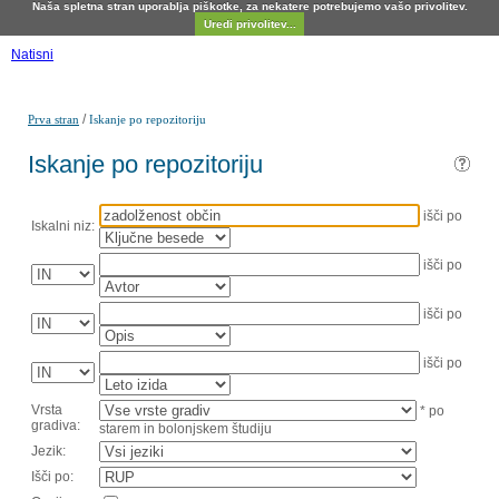
Naša spletna stran uporablja piškotke, za nekatere potrebujemo vašo privolitev.
Uredi privolitev...
Natisni
/
Prva stran
Iskanje po repozitoriju
Iskanje po repozitoriju
išči po
Iskalni niz:
išči po
išči po
išči po
Vrsta
* po
gradiva:
starem in bolonjskem študiju
Jezik:
Išči po: