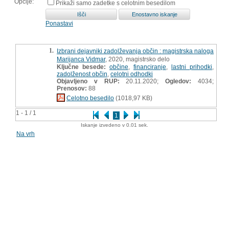
Opcije:
Prikaži samo zadetke s celotnim besedilom
Ponastavi
1.
Izbrani dejavniki zadolževanja občin : magistrska naloga
Marijanca Vidmar
, 2020, magistrsko delo
Ključne besede:
občine
,
financiranje
,
lastni prihodki
,
zadolženost občin
,
celotni odhodki
Objavljeno v RUP:
20.11.2020;
Ogledov:
4034;
Prenosov:
88
Celotno besedilo
(1018,97 KB)
1 - 1 / 1
1
Iskanje izvedeno v 0.01 sek.
Na vrh