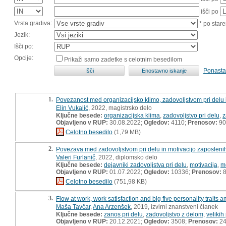
išči po
Vrsta gradiva:
* po stare
Jezik:
Išči po:
Opcije:
Prikaži samo zadetke s celotnim besedilom
Ponasta
1.
Povezanost med organizacijsko klimo, zadovoljstvom pri delu i
Elin Vukalić
, 2022, magistrsko delo
Ključne besede:
organizacijska klima
,
zadovoljstvo pri delu
,
z
Objavljeno v RUP:
30.08.2022;
Ogledov:
4110;
Prenosov:
90
Celotno besedilo
(1,79 MB)
2.
Povezava med zadovoljstvom pri delu in motivacijo zaposlenih
Valeri Furlanič
, 2022, diplomsko delo
Ključne besede:
dejavniki zadovoljstva pri delu
,
motivacija
,
mo
Objavljeno v RUP:
01.07.2022;
Ogledov:
10336;
Prenosov:
8
Celotno besedilo
(751,98 KB)
3.
Flow at work, work satisfaction and big five personality trait
Maša Tavčar
,
Ana Arzenšek
, 2019, izvirni znanstveni članek
Ključne besede:
zanos pri delu
,
zadovoljstvo z delom
,
velikih
Objavljeno v RUP:
20.12.2021;
Ogledov:
3508;
Prenosov:
2