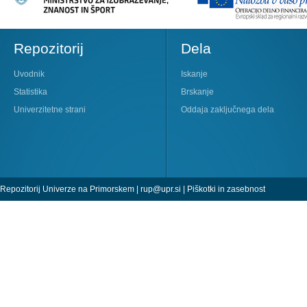
Repozitorij
Dela
Uvodnik
Iskanje
Statistika
Brskanje
Univerzitetne strani
Oddaja zaključnega dela
Repozitorij Univerze na Primorskem |
rup@upr.si
|
Piškotki in zasebnost