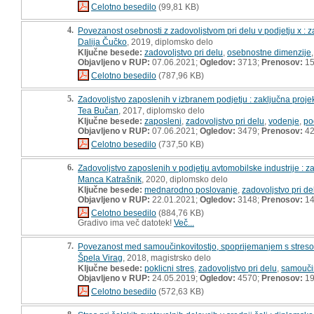
Celotno besedilo
(99,81 KB)
4.
Povezanost osebnosti z zadovoljstvom pri delu v podjetju x : 
Dalija Čučko
, 2019, diplomsko delo
Ključne besede:
zadovoljstvo pri delu
,
osebnostne dimenzije
Objavljeno v RUP:
07.06.2021;
Ogledov:
3713;
Prenosov:
15
Celotno besedilo
(787,96 KB)
5.
Zadovoljstvo zaposlenih v izbranem podjetju : zaključna proj
Tea Bučan
, 2017, diplomsko delo
Ključne besede:
zaposleni
,
zadovoljstvo pri delu
,
vodenje
,
po
Objavljeno v RUP:
07.06.2021;
Ogledov:
3479;
Prenosov:
4
Celotno besedilo
(737,50 KB)
6.
Zadovoljstvo zaposlenih v podjetju avtomobilske industrije : z
Manca Katrašnik
, 2020, diplomsko delo
Ključne besede:
mednarodno poslovanje
,
zadovoljstvo pri de
Objavljeno v RUP:
22.01.2021;
Ogledov:
3148;
Prenosov:
14
Celotno besedilo
(884,76 KB)
Gradivo ima več datotek!
Več...
7.
Povezanost med samoučinkovitostjo, spoprijemanjem s stresom 
Špela Virag
, 2018, magistrsko delo
Ključne besede:
poklicni stres
,
zadovoljstvo pri delu
,
samoučin
Objavljeno v RUP:
24.05.2019;
Ogledov:
4570;
Prenosov:
19
Celotno besedilo
(572,63 KB)