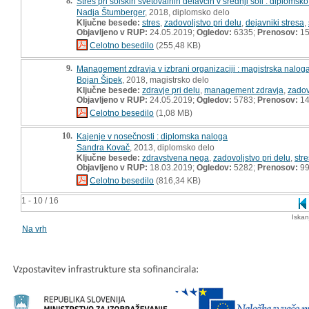
8.
Stres pri šolskih svetovalnih delavcih v srednji šoli : diplomsk
Nadja Štumberger
, 2018, diplomsko delo
Ključne besede:
stres
,
zadovoljstvo pri delu
,
dejavniki stresa
,
Objavljeno v RUP:
24.05.2019;
Ogledov:
6335;
Prenosov:
15
Celotno besedilo
(255,48 KB)
9.
Management zdravja v izbrani organizaciji : magistrska nalog
Bojan Šipek
, 2018, magistrsko delo
Ključne besede:
zdravje pri delu
,
management zdravja
,
zadov
Objavljeno v RUP:
24.05.2019;
Ogledov:
5783;
Prenosov:
14
Celotno besedilo
(1,08 MB)
10.
Kajenje v nosečnosti : diplomska naloga
Sandra Kovač
, 2013, diplomsko delo
Ključne besede:
zdravstvena nega
,
zadovoljstvo pri delu
,
stre
Objavljeno v RUP:
18.03.2019;
Ogledov:
5282;
Prenosov:
9
Celotno besedilo
(816,34 KB)
1 - 10 / 16
Iskan
Na vrh