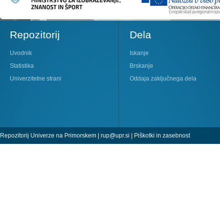
Repozitorij
Dela
Uvodnik
Iskanje
Statistika
Brskanje
Univerzitetne strani
Oddaja zaključnega dela
Repozitorij Univerze na Primorskem |
rup@upr.si
|
Piškotki in zasebnost