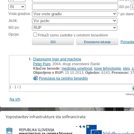
išči po
Vrsta gradiva:
* po stare
Jezik:
Išči po:
Opcije:
Prikaži samo zadetke s celotnim besedilom
Ponasta
1.
Dialoguing man and machine
Peter Purg
, 2004, drugi znanstveni članki
Ključne besede:
medijska umetnost
,
nove tehnologije
,
ples
,
z
Objavljeno v RUP:
15.10.2013;
Ogledov:
6243;
Prenosov:
3
Povezava na celotno besedilo
1 - 1 / 1
Iskan
Na vrh