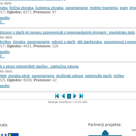
ko delo
oraba
,
fizična zloraba
,
čustvena zloraba
,
zanemarjanje
,
motnje hranjenja
,
sram
,
kri
017;
Ogledov:
8271;
Prenosov:
97
sedilo
č...
odnosov s starši pri pojavu zasvojenosti s prepovedanimi drogami : magistrsko delo
sko delo
troštvu
,
zloraba
,
zanemarjanje
,
odnosi s starši
,
stili starševstva
,
zasvojenost s pre
017;
Ogledov:
4631;
Prenosov:
116
sedilo
č...
ok s strani nebioloških staršev : zaključna naloga
sko delo
fekt
,
zloraba otrok
,
zanemarjanje
,
družinski odnosi
,
nebiološki starši
,
ločitev
015;
Ogledov:
6036;
Prenosov:
42
sedilo
1
Iskanje izvedeno v 0.02 sek.