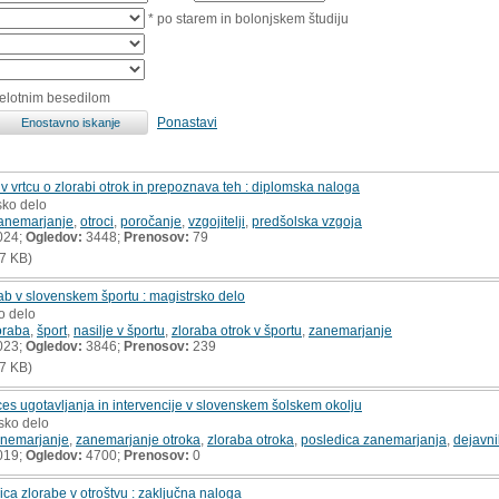
* po starem in bolonjskem študiju
celotnim besedilom
Ponastavi
v vrtcu o zlorabi otrok in prepoznava teh : diplomska naloga
sko delo
anemarjanje
,
otroci
,
poročanje
,
vzgojitelji
,
predšolska vzgoja
024;
Ogledov:
3448;
Prenosov:
79
7 KB)
orab v slovenskem športu : magistrsko delo
o delo
oraba
,
šport
,
nasilje v športu
,
zloraba otrok v športu
,
zanemarjanje
023;
Ogledov:
3846;
Prenosov:
239
7 KB)
es ugotavljanja in intervencije v slovenskem šolskem okolju
rsko delo
anemarjanje
,
zanemarjanje otroka
,
zloraba otroka
,
posledica zanemarjanja
,
dejavni
019;
Ogledov:
4700;
Prenosov:
0
ica zlorabe v otroštvu : zaključna naloga