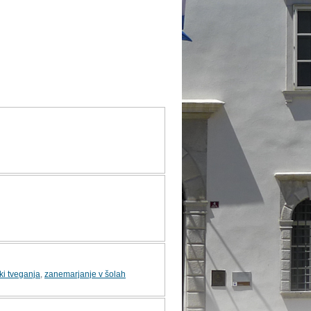
ki tveganja
,
zanemarjanje v šolah