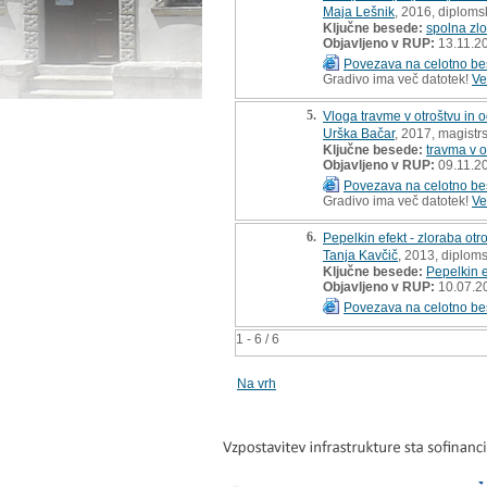
Maja Lešnik
, 2016, diploms
Ključne besede:
spolna zl
Objavljeno v RUP:
13.11.2
Povezava na celotno be
Gradivo ima več datotek!
Ve
5.
Vloga travme v otroštvu in 
Urška Bačar
, 2017, magistr
Ključne besede:
travma v o
Objavljeno v RUP:
09.11.2
Povezava na celotno be
Gradivo ima več datotek!
Ve
6.
Pepelkin efekt - zloraba otr
Tanja Kavčič
, 2013, diplom
Ključne besede:
Pepelkin e
Objavljeno v RUP:
10.07.2
Povezava na celotno be
1 - 6 / 6
Na vrh