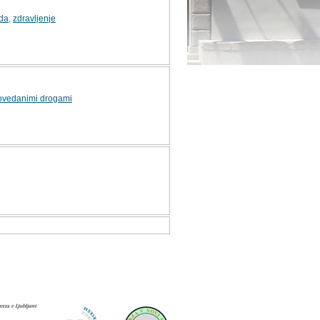
vda
,
zdravljenje
povedanimi drogami