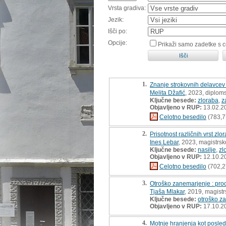
Vrsta gradiva:
Jezik:
Išči po:
Opcije:
Prikaži samo zadetke s 
1.
Znanje strokovnih delavcev 
Melita Džafić
, 2023, diplom
Ključne besede:
zloraba
,
z
Objavljeno v RUP:
13.02.2
Celotno besedilo
(783,7
2.
Prisotnost različnih vrst zl
Ines Lebar
, 2023, magistrsk
Ključne besede:
nasilje
,
zl
Objavljeno v RUP:
12.10.2
Celotno besedilo
(702,2
3.
Otroško zanemarjenje : proc
Tjaša Mlakar
, 2019, magist
Ključne besede:
otroško z
Objavljeno v RUP:
17.10.2
4.
Motnje hranjenja kot posled