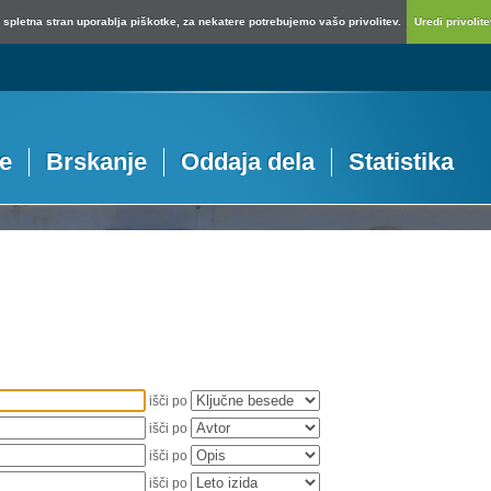
spletna stran uporablja piškotke, za nekatere potrebujemo vašo privolitev.
Uredi privolitev
je
Brskanje
Oddaja dela
Statistika
išči po
išči po
išči po
išči po