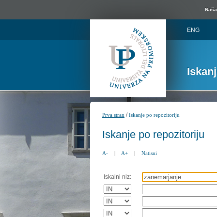
Naša 
ENG
Iskan
/
Prva stran
Iskanje po repozitoriju
Iskanje po repozitoriju
A-
|
A+
|
Natisni
Iskalni niz: