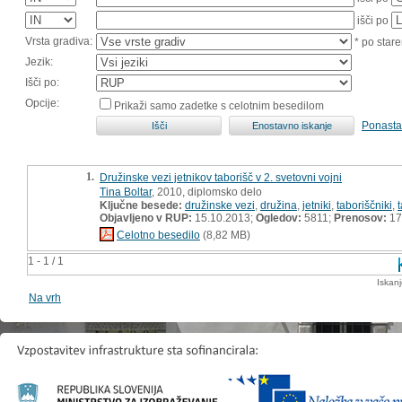
išči po
Vrsta gradiva:
* po stare
Jezik:
Išči po:
Opcije:
Prikaži samo zadetke s celotnim besedilom
Ponasta
1.
Družinske vezi jetnikov taborišč v 2. svetovni vojni
Tina Boltar
, 2010, diplomsko delo
Ključne besede:
družinske vezi
,
družina
,
jetniki
,
taboriščniki
,
Objavljeno v RUP:
15.10.2013;
Ogledov:
5811;
Prenosov:
17
Celotno besedilo
(8,82 MB)
1 - 1 / 1
Iskan
Na vrh