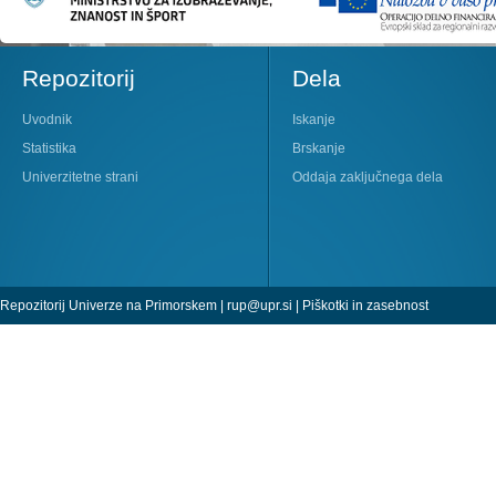
Repozitorij
Dela
Uvodnik
Iskanje
Statistika
Brskanje
Univerzitetne strani
Oddaja zaključnega dela
Repozitorij Univerze na Primorskem |
rup@upr.si
|
Piškotki in zasebnost