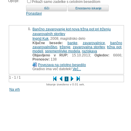
Opcije:
Prikaži samo zadetke s celotnim besedilom
Ponastavi
1.
Bančno zavarovanje kot nova tržna pot pri trženju
zavarovalnih storitev
Ingrid Kuk
, 2008, magistrsko delo
Ključne besede:
banke
,
zavarovalnice
,
bančno
zavarovalništvo
,
trženje
,
zavarovalna storitev
,
tržna pot
,
modeli
,
spremenljivke modela
,
raziskava
Objavljeno v RUP:
15.10.2013;
Ogledov:
6666;
Prenosov:
138
Povezava na celotno besedilo
Gradivo ima več datotek!
Več...
1 - 1 / 1
1
Iskanje izvedeno v 0.01 sek.
Na vrh