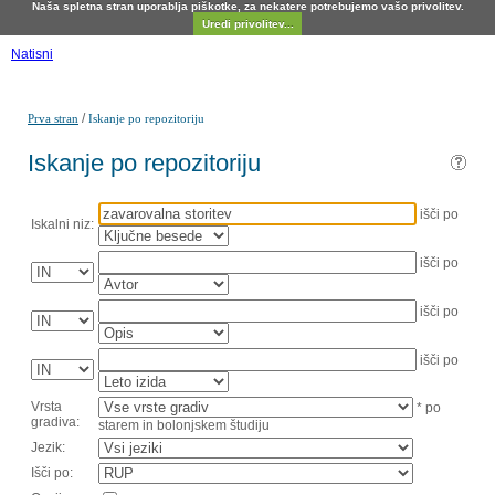
Naša spletna stran uporablja piškotke, za nekatere potrebujemo vašo privolitev.
Uredi privolitev...
Natisni
/
Prva stran
Iskanje po repozitoriju
Iskanje po repozitoriju
išči po
Iskalni niz:
išči po
išči po
išči po
Vrsta
* po
gradiva:
starem in bolonjskem študiju
Jezik:
Išči po: