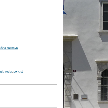
lušna zaznava
nski redar
,
policist