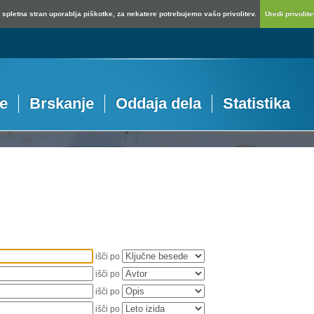
spletna stran uporablja piškotke, za nekatere potrebujemo vašo privolitev.
Uredi privolitev
je
Brskanje
Oddaja dela
Statistika
išči po
išči po
išči po
išči po