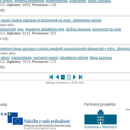
a vzgoja
,
zgodnja pismenost
,
grafomotorika
,
izštevanke
,
vidna zaznava
015;
Ogledov:
9095;
Prenosov:
139
MB)
 razvoj slušne zaznave in pozornosti na zvok : diplomska naloga
msko delo
dejavnosti
,
igra
,
glasbene didaktične igre
,
slušna zaznava
,
pozornost na zvok
015;
Ogledov:
9241;
Prenosov:
502
4 KB)
pleksno tipno zaznavo v okviru zgodnjih naravoslovnih dejavnosti v vrtcu : diplom
omsko delo
 otroci
,
naravoslovje
,
zaznavni razvoj
,
izkustveno učenje
,
tipna zaznava
015;
Ogledov:
7874;
Prenosov:
175
MB)
1
2
Iskanje izvedeno v 0.04 sek.