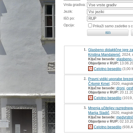
Vrsta gradiva:
Jezik:
Išči po:
Opcije:
Prikaži samo zadetke s 
1.
Glasbeno didaktične igre za
Kristina Mandalenić
, 2024,
Ključne besede:
glasbeno-
Objavljeno v RUP:
13.06.2
Celotno besedilo
(3,00 
2.
Pravni vidiki uporabe brezpi
Črtomir Krnel
, 2020, magist
Ključne besede:
droni
,
ces
Objavljeno v RUP:
20.11.2
Celotno besedilo
(1019,
3.
Mnenja učiteljev razredneg
Marija Sladič
, 2020, magist
Ključne besede:
medvrstniš
Objavljeno v RUP:
02.10.2
Celotno besedilo
(938,4