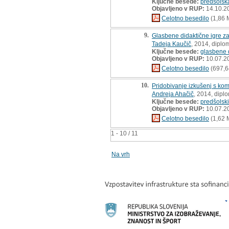
Ključne besede:
predšolsk
Objavljeno v RUP:
14.10.2
Celotno besedilo
(1,86 
9.
Glasbene didaktične igre za
Tadeja Kaučič
, 2014, diplo
Ključne besede:
glasbene 
Objavljeno v RUP:
10.07.2
Celotno besedilo
(697,6
10.
Pridobivanje izkušenj s kom
Andreja Ahačič
, 2014, dipl
Ključne besede:
predšolski
Objavljeno v RUP:
10.07.2
Celotno besedilo
(1,62 
1 - 10 / 11
Na vrh