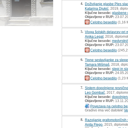
4.
Doživljanje glasbe Ples sla
Katarina Djukić
, 2019, dipl
Ključne besede:
glasbene d
Objavljeno v RUP:
23.07.2
Celotno besedilo
(1,16 
5.
Vloga šolskih delavcev pri 
Anika Legat
, 2016, diploms
Ključne besede:
medvrstniš
Objavljeno v RUP:
23.07.2
Celotno besedilo
(245,2
6.
Tipne sestavljanke za slepe
Tamara Mišmaš
, 2018, dip
Ključne besede:
slepi in s
Objavljeno v RUP:
24.05.2
Celotno besedilo
(1,23 
7.
Sistem dopolnjene resničnos
Leo Gombač
, 2017, diplom
Ključne besede:
dopolnjen
Objavljeno v RUP:
13.11.2
Povezava na celotno be
Gradivo ima več datotek!
Ve
8.
Razvijanje grafomotoričnih
Anita Flego
, 2015, diploms