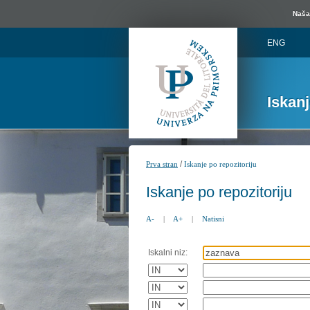
Naša 
ENG
Iskan
/
Prva stran
Iskanje po repozitoriju
Iskanje po repozitoriju
A-
|
A+
|
Natisni
Iskalni niz: