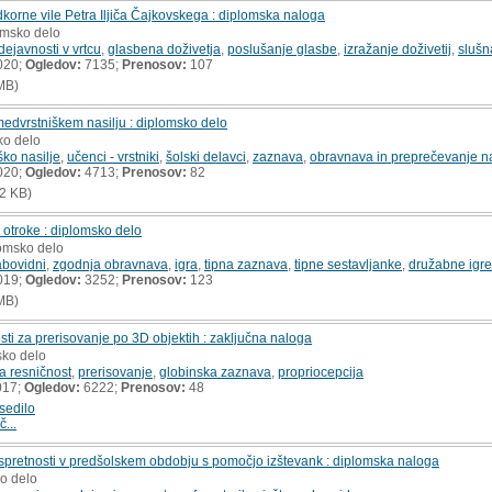
dkorne vile Petra Iljiča Čajkovskega : diplomska naloga
omsko delo
ejavnosti v vrtcu
,
glasbena doživetja
,
poslušanje glasbe
,
izražanje doživetij
,
slušn
020;
Ogledov:
7135;
Prenosov:
107
MB)
medvrstniškem nasilju : diplomsko delo
ko delo
ko nasilje
,
učenci - vrstniki
,
šolski delavci
,
zaznava
,
obravnava in preprečevanje na
020;
Ogledov:
4713;
Prenosov:
82
2 KB)
 otroke : diplomsko delo
lomsko delo
labovidni
,
zgodnja obravnava
,
igra
,
tipna zaznava
,
tipne sestavljanke
,
družabne igre
019;
Ogledov:
3252;
Prenosov:
123
MB)
ti za prerisovanje po 3D objektih : zaključna naloga
sko delo
a resničnost
,
prerisovanje
,
globinska zaznava
,
propriocepcija
017;
Ogledov:
6222;
Prenosov:
48
sedilo
č...
 spretnosti v predšolskem obdobju s pomočjo izštevank : diplomska naloga
ko delo