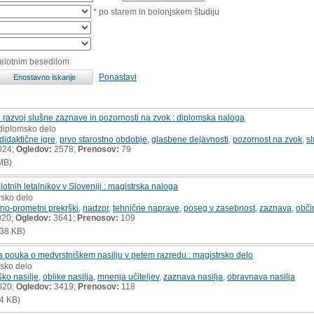
* po starem in bolonjskem študiju
celotnim besedilom
Ponastavi
 razvoj slušne zaznave in pozornosti na zvok : diplomska naloga
 diplomsko delo
didaktične igre
,
prvo starostno obdobje
,
glasbene dejavnosti
,
pozornost na zvok
,
s
024;
Ogledov:
2578;
Prenosov:
79
MB)
lotnih letalnikov v Sloveniji : magistrska naloga
rsko delo
tno-prometni prekrški
,
nadzor
,
tehnične naprave
,
poseg v zasebnost
,
zaznava
,
obči
020;
Ogledov:
3641;
Prenosov:
109
38 KB)
a pouka o medvrstniškem nasilju v petem razredu : magistrsko delo
rsko delo
ko nasilje
,
oblike nasilja
,
mnenja učiteljev
,
zaznava nasilja
,
obravnava nasilja
020;
Ogledov:
3419;
Prenosov:
118
4 KB)