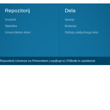
Repozitorij
Dela
Uvodnik
Iskanje
Statistika
Brskanje
Univerzitetne strani
Oddaja zaključnega dela
Repozitorij Univerze na Primorskem |
rup@upr.si
|
Piškotki in zasebnost