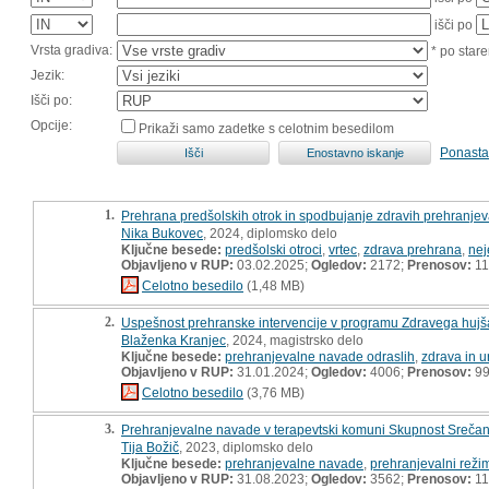
išči po
Vrsta gradiva:
* po stare
Jezik:
Išči po:
Opcije:
Prikaži samo zadetke s celotnim besedilom
Ponasta
1.
Prehrana predšolskih otrok in spodbujanje zdravih prehranjev
Nika Bukovec
, 2024, diplomsko delo
Ključne besede:
predšolski otroci
,
vrtec
,
zdrava prehrana
,
nej
Objavljeno v RUP:
03.02.2025;
Ogledov:
2172;
Prenosov:
11
Celotno besedilo
(1,48 MB)
2.
Uspešnost prehranske intervencije v programu Zdravega hujša
Blaženka Kranjec
, 2024, magistrsko delo
Ključne besede:
prehranjevalne navade odraslih
,
zdrava in 
Objavljeno v RUP:
31.01.2024;
Ogledov:
4006;
Prenosov:
9
Celotno besedilo
(3,76 MB)
3.
Prehranjevalne navade v terapevtski komuni Skupnost Srečanj
Tija Božič
, 2023, diplomsko delo
Ključne besede:
prehranjevalne navade
,
prehranjevalni reži
Objavljeno v RUP:
31.08.2023;
Ogledov:
3562;
Prenosov:
11