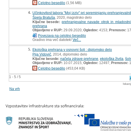
Celotno besedilo
(1,56 MB)
4.
Učinkovitost tabora "Moj izziv" pri spreminjanju prehranjeval
Špela Bratuša
, 2020, magistrsko delo
Ključne besede:
prehranjevalne navade otrok in mladostni
prehrana
Objavljeno v RUP:
29.09.2020;
Ogledov:
4153;
Prenosov:
17
Povezava na celotno besedilo
Gradivo ima več datotek!
Več...
5.
Ekološka prehrana v osnovni šoli : diplomsko delo
Pija Vidovič
, 2014, diplomsko delo
Ključne besede:
načela zdrave prehrane
,
ekološka živila
,
šol
Objavljeno v RUP:
10.07.2015;
Ogledov:
12497;
Prenosov:
1
Celotno besedilo
(453,04 KB)
1 - 5 / 5
Iskan
Na vrh