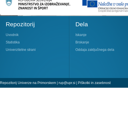
Repozitorij
Dela
Uvodnik
Iskanje
Statistika
Brskanje
Univerzitetne strani
Oddaja zaključnega dela
Repozitorij Univerze na Primorskem |
rup@upr.si
|
Piškotki in zasebnost