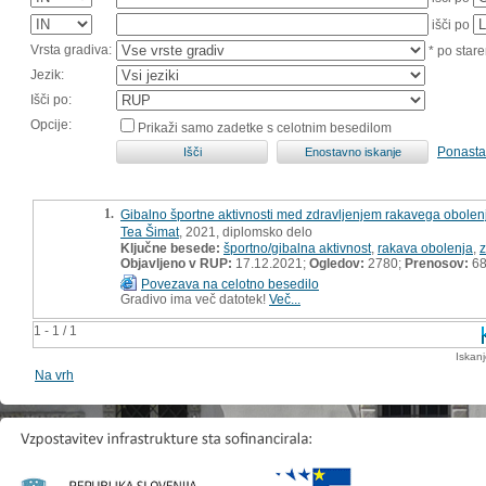
išči po
Vrsta gradiva:
* po stare
Jezik:
Išči po:
Opcije:
Prikaži samo zadetke s celotnim besedilom
Ponasta
1.
Gibalno športne aktivnosti med zdravljenjem rakavega obolen
Tea Šimat
, 2021, diplomsko delo
Ključne besede:
športno/gibalna aktivnost
,
rakava obolenja
,
z
Objavljeno v RUP:
17.12.2021;
Ogledov:
2780;
Prenosov:
6
Povezava na celotno besedilo
Gradivo ima več datotek!
Več...
1 - 1 / 1
Iskan
Na vrh