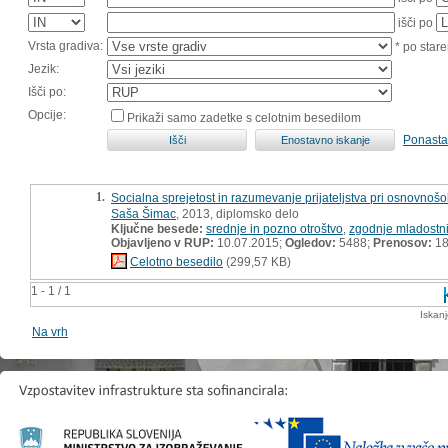
išči po
Vrsta gradiva:
* po stare
Jezik:
Išči po:
Opcije:
Prikaži samo zadetke s celotnim besedilom
Ponasta
1.
Socialna sprejetost in razumevanje prijateljstva pri osnovnošo
Saša Šimac
, 2013, diplomsko delo
Ključne besede:
srednje in pozno otroštvo
,
zgodnje mladostni
Objavljeno v RUP:
10.07.2015;
Ogledov:
5488;
Prenosov:
18
Celotno besedilo
(299,57 KB)
1 - 1 / 1
Iskan
Na vrh