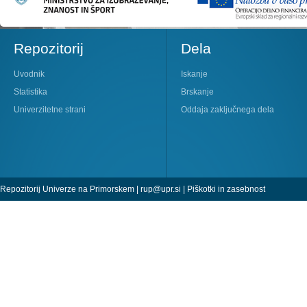
Repozitorij
Dela
Uvodnik
Iskanje
Statistika
Brskanje
Univerzitetne strani
Oddaja zaključnega dela
Repozitorij Univerze na Primorskem |
rup@upr.si
|
Piškotki in zasebnost