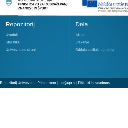
Repozitorij
Dela
Uvodnik
Iskanje
Statistika
Brskanje
Univerzitetne strani
Oddaja zaključnega dela
Repozitorij Univerze na Primorskem |
rup@upr.si
|
Piškotki in zasebnost