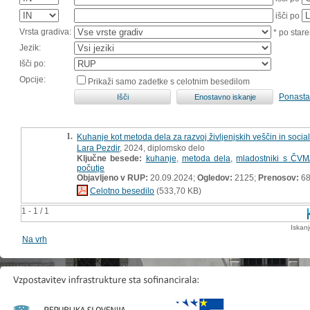
išči po
Vrsta gradiva:
* po stare
Jezik:
Išči po:
Opcije:
Prikaži samo zadetke s celotnim besedilom
Ponasta
1.
Kuhanje kot metoda dela za razvoj življenjskih veščin in socia
Lara Pezdir
, 2024, diplomsko delo
Ključne besede:
kuhanje
,
metoda dela
,
mladostniki s ČVM
počutje
Objavljeno v RUP:
20.09.2024;
Ogledov:
2125;
Prenosov:
6
Celotno besedilo
(533,70 KB)
1 - 1 / 1
Iskan
Na vrh