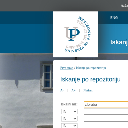
Naša 
ENG
Iskan
/
Prva stran
Iskanje po repozitoriju
Iskanje po repozitoriju
A-
|
A+
|
Natisni
Iskalni niz: