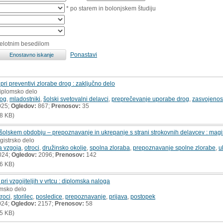
* po starem in bolonjskem študiju
celotnim besedilom
Ponastavi
ri preventivi zlorabe drog : zaključno delo
diplomsko delo
rog
,
mladostniki
,
šolski svetovalni delavci
,
preprečevanje uporabe drog
,
zasvojenos
025;
Ogledov:
867;
Prenosov:
35
8 KB)
šolskem obdobju – prepoznavanje in ukrepanje s strani strokovnih delavcev : magi
gistrsko delo
a vzgoja
,
otroci
,
družinsko okolje
,
spolna zloraba
,
prepoznavanje spolne zlorabe
,
u
024;
Ogledov:
2096;
Prenosov:
142
6 KB)
ri vzgojiteljih v vrtcu : diplomska naloga
omsko delo
troci
,
storilec
,
posledice
,
prepoznavanje
,
prijava
,
postopek
024;
Ogledov:
2157;
Prenosov:
58
5 KB)