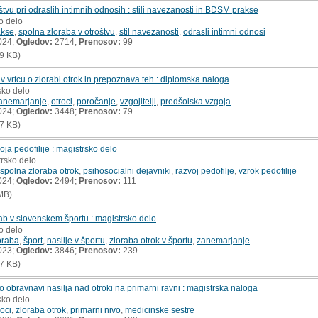
tvu pri odraslih intimnih odnosih : stili navezanosti in BDSM prakse
o delo
kse
,
spolna zloraba v otroštvu
,
stil navezanosti
,
odrasli intimni odnosi
024;
Ogledov:
2714;
Prenosov:
99
9 KB)
v vrtcu o zlorabi otrok in prepoznava teh : diplomska naloga
sko delo
anemarjanje
,
otroci
,
poročanje
,
vzgojitelji
,
predšolska vzgoja
024;
Ogledov:
3448;
Prenosov:
79
7 KB)
oja pedofilije : magistrsko delo
trsko delo
spolna zloraba otrok
,
psihosocialni dejavniki
,
razvoj pedofilje
,
vzrok pedofilije
024;
Ogledov:
2494;
Prenosov:
111
MB)
orab v slovenskem športu : magistrsko delo
o delo
oraba
,
šport
,
nasilje v športu
,
zloraba otrok v športu
,
zanemarjanje
023;
Ogledov:
3846;
Prenosov:
239
7 KB)
o obravnavi nasilja nad otroki na primarni ravni : magistrska naloga
sko delo
roci
,
zloraba otrok
,
primarni nivo
,
medicinske sestre