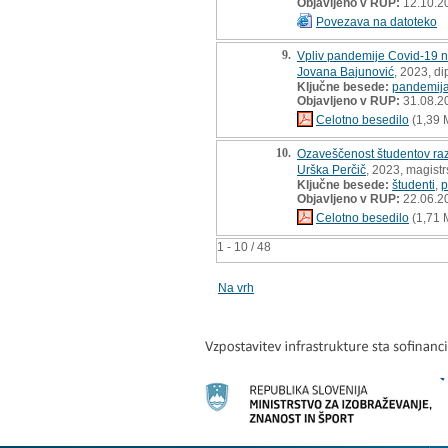
Objavljeno v RUP:
12.10.2
Povezava na datoteko
9.
Vpliv pandemije Covid-19 na
Jovana Bajunović
, 2023, d
Ključne besede:
pandemij
Objavljeno v RUP:
31.08.2
Celotno besedilo
(1,39 
10.
Ozaveščenost študentov razl
Urška Perčič
, 2023, magist
Ključne besede:
študenti
,
p
Objavljeno v RUP:
22.06.2
Celotno besedilo
(1,71 
1 - 10 / 48
Na vrh