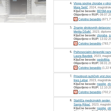
4.
Vloga spolne zlorabe v otroš
Maja Selič
, 2024, magistrsk
Ključne besede:
BDSM-pra
Objavljeno v RUP:
09.07.2
Celotno besedilo
(671,7
5.
Znanje strokovnih delavcev 
Melita Džafić
, 2023, diplom
Ključne besede:
zloraba
,
z
Objavljeno v RUP:
13.02.2
Celotno besedilo
(783,7
6.
Psihosocialni dejavniki razv
Laura Bavdek
, 2023, magis
Ključne besede:
pedofilija
,
Objavljeno v RUP:
08.01.2
Celotno besedilo
(1,22 
7.
Prisotnost različnih vrst zl
Ines Lebar
, 2023, magistrsk
Ključne besede:
nasilje
,
zl
Objavljeno v RUP:
12.10.2
Celotno besedilo
(702,2
8.
Stališča medicinskih sester 
Sanja Ribać
, 2023, magistr
Ključne besede:
nasilje
,
ot