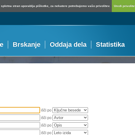
spletna stran uporablja piškotke, za nekatere potrebujemo vašo privolitev.
Uredi privolitev
je
Brskanje
Oddaja dela
Statistika
išči po
išči po
išči po
išči po