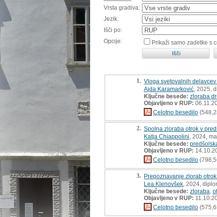
Vrsta gradiva:
Jezik:
Išči po:
Opcije:
Prikaži samo zadetke s 
1.
Vloga svetovalnih delavcev p
Ajda Karamarković
, 2025, 
Ključne besede:
zloraba d
Objavljeno v RUP:
06.11.2
Celotno besedilo
(548,2
2.
Spolna zloraba otrok v pred
Katja Chiappolini
, 2024, ma
Ključne besede:
predšolsk
Objavljeno v RUP:
14.10.2
Celotno besedilo
(798,5
3.
Prepoznavanje zlorab otrok p
Lea Klenovšek
, 2024, dipl
Ključne besede:
zloraba
,
o
Objavljeno v RUP:
11.10.2
Celotno besedilo
(575,6