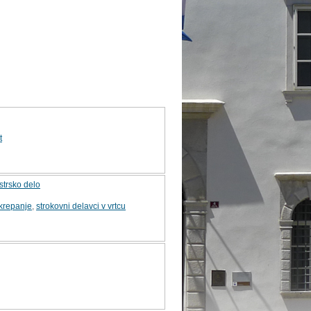
t
strsko delo
krepanje
,
strokovni delavci v vrtcu