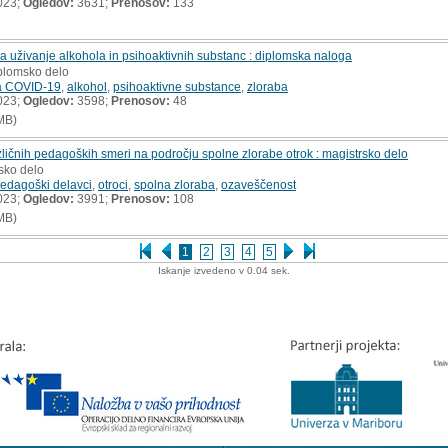
023;
Ogledov:
3631;
Prenosov:
133
 uživanje alkohola in psihoaktivnih substanc : diplomska naloga
iplomsko delo
a COVID-19
,
alkohol
,
psihoaktivne substance
,
zloraba
023;
Ogledov:
3598;
Prenosov:
48
MB)
ičnih pedagoških smeri na področju spolne zlorabe otrok : magistrsko delo
rsko delo
edagoški delavci
,
otroci
,
spolna zloraba
,
ozaveščenost
023;
Ogledov:
3991;
Prenosov:
108
MB)
1
2
3
4
5
Iskanje izvedeno v 0.04 sek.