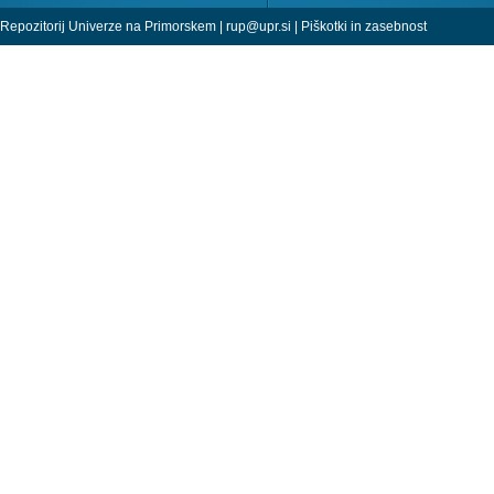
Repozitorij Univerze na Primorskem |
rup@upr.si
|
Piškotki in zasebnost