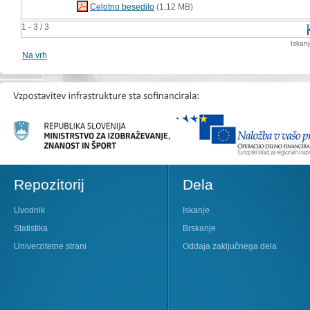
Celotno besedilo
(1,12 MB)
1 - 3 / 3
Iskan
Na vrh
Repozitorij
Dela
Uvodnik
Iskanje
Statistika
Brskanje
Univerzitetne strani
Oddaja zaključnega dela