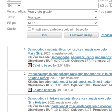
išči po
Vrsta gradiva:
* po stare
Jezik:
Išči po:
Opcije:
Prikaži samo zadetke s celotnim besedilom
Ponasta
1.
Samopodoba nadarjenih osnovnošolcev : magistrsko delo
Maša Škrlj
, 2026, magistrsko delo
Ključne besede:
samopodoba
,
nadarjeni učenci
,
nadarjenost
Objavljeno v RUP:
02.07.2026;
Ogledov:
177;
Prenosov:
23
Celotno besedilo
(2,04 MB)
2.
Prepoznavanje in omogočanje razvijanja nadarjenosti in talent
Katarina Rešek
, 2023, diplomsko delo
Ključne besede:
nadarjenost
,
talentiranost
,
značilnosti nadar
Objavljeno v RUP:
11.01.2024;
Ogledov:
3890;
Prenosov:
14
Celotno besedilo
(491,00 KB)
3.
Samopodoba in težave nadarjenih učencev : magistrsko delo
Nina Holešek
, 2022, magistrsko delo
Ključne besede:
nadarjenost
,
značilnosti nadarjenih učencev
Objavljeno v RUP:
10.11.2022;
Ogledov:
4175;
Prenosov:
12