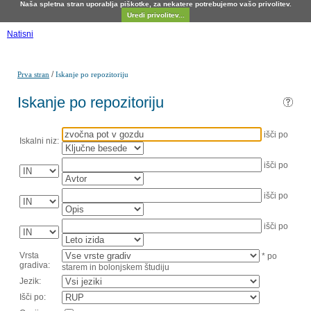
Naša spletna stran uporablja piškotke, za nekatere potrebujemo vašo privolitev.
Uredi privolitev...
Natisni
/
Prva stran
Iskanje po repozitoriju
Iskanje po repozitoriju
išči po
Iskalni niz:
išči po
išči po
išči po
Vrsta
* po
gradiva:
starem in bolonjskem študiju
Jezik:
Išči po: