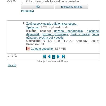
Opcije:
Prikaži samo zadetke s celotnim besedilom
Ponastavi
1.
Zvočna pot v gozdu : diplomska naloga
Špela Lah
, 2023, diplomsko delo
Ključne besede:
gozdna pedagogika
,
glasbene
dejavnosti
,
pozorno poslušanje
,
zvoki v naravi
,
čutna
učna pot
,
zvočna pot v gozdu
Objavljeno v RUP:
09.11.2023;
Ogledov:
3817;
Prenosov:
84
Celotno besedilo
(8,67 MB)
1 - 1 / 1
1
Iskanje izvedeno v 0.02 sek.
Na vrh