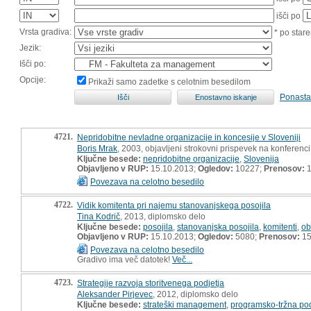
išči po
Vrsta gradiva:
* po stare
Jezik:
Išči po:
Opcije:
Prikaži samo zadetke s celotnim besedilom
Ponasta
4721.
Nepridobitne nevladne organizacije in koncesije v Sloveniji
Boris Mrak
, 2003, objavljeni strokovni prispevek na konferenci
Ključne besede:
nepridobitne organizacije
,
Slovenija
Objavljeno v RUP:
15.10.2013;
Ogledov:
10227;
Prenosov:
1
Povezava na celotno besedilo
4722.
Vidik komitenta pri najemu stanovanjskega posojila
Tina Kodrič
, 2013, diplomsko delo
Ključne besede:
posojila
,
stanovanjska posojila
,
komitenti
,
ob
Objavljeno v RUP:
15.10.2013;
Ogledov:
5080;
Prenosov:
15
Povezava na celotno besedilo
Gradivo ima več datotek!
Več...
4723.
Strategije razvoja storitvenega podjetja
Aleksander Pirjevec
, 2012, diplomsko delo
Ključne besede:
strateški management
,
programsko-tržna po