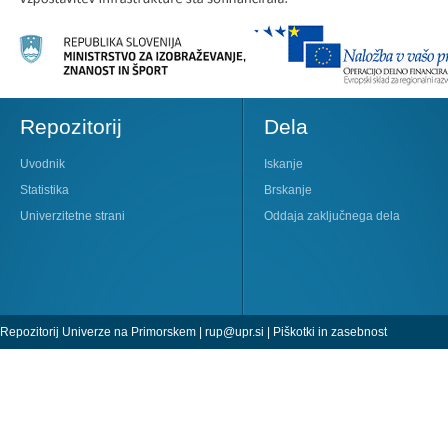
Repozitorij
Dela
Uvodnik
Iskanje
Statistika
Brskanje
Univerzitetne strani
Oddaja zaključnega dela
Repozitorij Univerze na Primorskem |
rup@upr.si
|
Piškotki in zasebnost