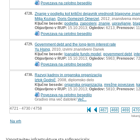
Povezava na celotno besedilo
4728.
Znanje v podjetju kot kritični dejavnik vrednosti blagovne zna
Mitja Kozjan
,
Doris Gomezelj Omerzel
, 2012, znanstvena mon
Ključne besede:
podjetja
,
zaposleni
,
znanje
,
upravljanje
,
bla
Objavljeno v RUP:
15.10.2013;
Ogledov:
6213;
Prenosov:
11
Povezava na celotno besedilo
4729.
Government debt and the long-term interest rate
Yu Hsing
, 2010, izvirni znanstveni članek
Ključne besede:
loanable funds model
,
government debt
,
inte
Objavljeno v RUP:
15.10.2013;
Ogledov:
5963;
Prenosov:
7
Povezava na celotno besedilo
4730.
Razvoj kadrov in organska organizacija
Iztok Godnič
, 2008, diplomsko delo
Ključne besede:
organska organizacija
,
mrežne povezave
,
ka
Objavljeno v RUP:
15.10.2013;
Ogledov:
5810;
Prenosov:
12
Povezava na celotno besedilo
Gradivo ima več datotek!
Več...
4721 - 4730 / 4758
467
468
469
470
Iskan
Na vrh