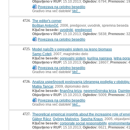
Objavljeno v RUP:
15.10.2013;
Ogledov:
6794;
Prenosov:
19
Povezava na celotno besedilo
Gradivo ima več datotek!
Več...
4724.
The editor's corner
Boštjan Antončič
, 2006, predgovor, uvodnik, spremna beseda
Ključne besede:
uvodniki
,
predgovori
Objavljeno v RUP:
15.10.2013;
Ogledov:
5838;
Prenosov:
3
Povezava na celotno besedilo
4725.
Model naložb v ogrevalni sistem na lesno biomaso
Samo Cotelj
, 2007, magistrsko delo
Ključne besede:
ogrevalni sistem
,
kurilna naprava
,
letna pora
Objavljeno v RUP:
15.10.2013;
Ogledov:
18607;
Prenosov:
4
Povezava na celotno besedilo
Gradivo ima več datotek!
Več...
4726.
Analiza uspešnosoti poslovanja izbranega podjetja v obdobju 
Matija Tancar
, 2009, diplomsko delo
Ključne besede:
finančna kriza
,
nepreničninska kriza
,
Daimle
Objavljeno v RUP:
15.10.2013;
Ogledov:
5009;
Prenosov:
23
Povezava na celotno besedilo
Gradivo ima več datotek!
Več...
4727.
Theoretical empirical insights about the increasing role of
Gábor Rácz
,
György Malovics
,
Sascha Kraus
, 2005, objavljen
Ključne besede:
corporate social responsibility
,
environmenta
Objavljeno v RUP:
15.10.2013;
Ogledov:
6621;
Prenosov:
41