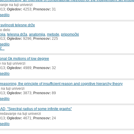
anje na tuji univerzi
013;
Ogledov:
4253;
Prenosov:
31
sedilo
vilnosti telesne drže
ko delo
pija
,
telesna drža
,
anatomija
,
metode
,
pripomočki
013;
Ogledov:
9296;
Prenosov:
225
sedilo
č...
tional Gk motions of low degree
 na tuji univerzi
013;
Ogledov:
4989;
Prenosov:
32
sedilo
 reasoning, the principle of insufficient reason and cognitive hierarchy theory
na tuji univerzi
013;
Ogledov:
3873;
Prenosov:
89
sedilo
, "Spectral radius of some infinite graphs"
predavanje na tuji univerzi
013;
Ogledov:
4671;
Prenosov:
24
sedilo