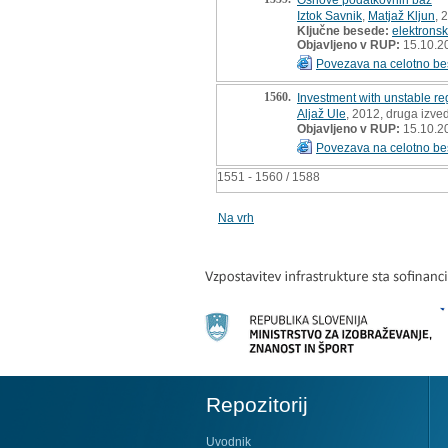
Iztok Savnik
,
Matjaž Kljun
, 
Ključne besede:
elektronsk
Objavljeno v RUP:
15.10.2
Povezava na celotno be
1560.
Investment with unstable re
Aljaž Ule
, 2012, druga izve
Objavljeno v RUP:
15.10.2
Povezava na celotno be
1551 - 1560 / 1588
Na vrh
Repozitorij
Uvodnik