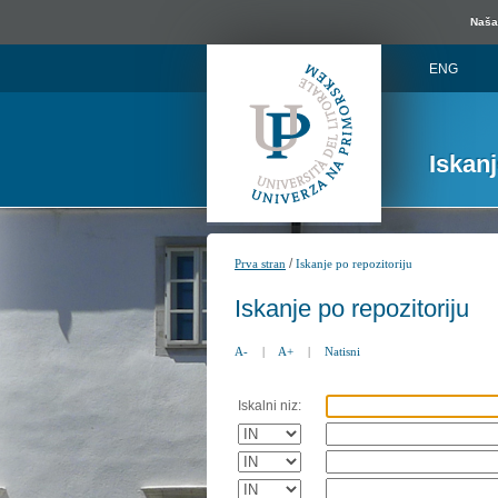
Naša 
ENG
Iskan
/
Prva stran
Iskanje po repozitoriju
Iskanje po repozitoriju
A-
|
A+
|
Natisni
Iskalni niz: