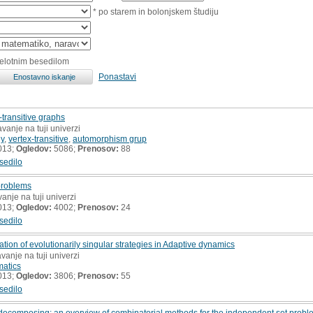
* po starem in bolonjskem študiju
celotnim besedilom
Ponastavi
transitive graphs
vanje na tuji univerzi
y
,
vertex-transitive
,
automorphism grup
013;
Ogledov:
5086;
Prenosov:
88
sedilo
 problems
anje na tuji univerzi
013;
Ogledov:
4002;
Prenosov:
24
sedilo
cation of evolutionarily singular strategies in Adaptive dynamics
vanje na tuji univerzi
atics
013;
Ogledov:
3806;
Prenosov:
55
sedilo
ecomposing: an overview of combinatorial methods for the independent set probl