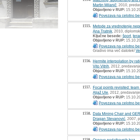
Martin Milanič
, 2010, predav
Objavljeno v RUP:
15.10.2
Povezava na celotno be
1555.
Metode za vrednotenje nepra
Ana Tratnik
, 2010, diploms
Ključne besede:
šport
,
tera
Objavljeno v RUP:
15.10.2
Povezava na celotno be
Gradivo ima več datotek!
Ve
1556.
Hermite interpolation by ra
Vito Vitrih
, 2012, predavanje
Objavljeno v RUP:
15.10.2
Povezava na celotno be
1557.
Focal points revisited: team
Aljaž Ule
, 2012, predavanje 
Objavljeno v RUP:
15.10.2
Povezava na celotno be
1558.
Data Mining Chair and GERAD
Dragan Stevanović
, 2007, 
Objavljeno v RUP:
15.10.2
Povezava na celotno be
1559.
Osnove podatkovnih baz