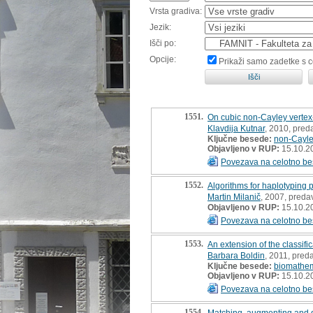
Vrsta gradiva:
Jezik:
Išči po:
Opcije:
Prikaži samo zadetke s 
1551.
On cubic non-Cayley vertex-
Klavdija Kutnar
, 2010, preda
Ključne besede:
non-Cayle
Objavljeno v RUP:
15.10.2
Povezava na celotno be
1552.
Algorithms for haplotyping
Martin Milanič
, 2007, predav
Objavljeno v RUP:
15.10.2
Povezava na celotno be
1553.
An extension of the classifi
Barbara Boldin
, 2011, preda
Ključne besede:
biomathem
Objavljeno v RUP:
15.10.2
Povezava na celotno be
1554.
Matching, augmenting and d