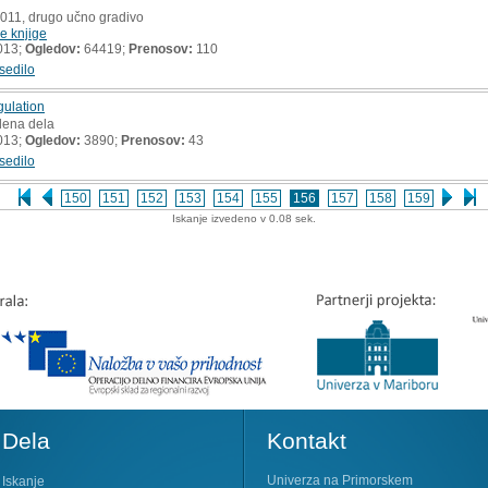
2011, drugo učno gradivo
e knjige
013;
Ogledov:
64419;
Prenosov:
110
sedilo
gulation
dena dela
013;
Ogledov:
3890;
Prenosov:
43
sedilo
150
151
152
153
154
155
156
157
158
159
Iskanje izvedeno v 0.08 sek.
Dela
Kontakt
Univerza na Primorskem
Iskanje