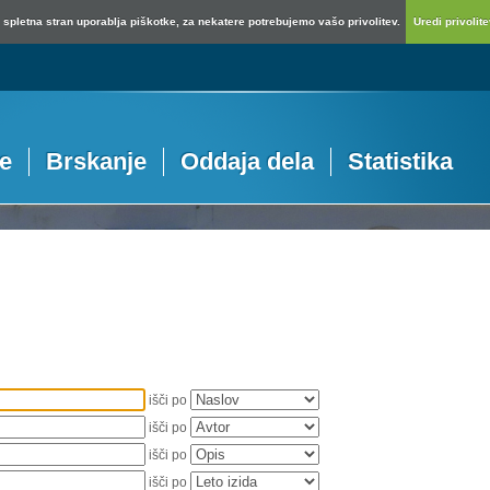
spletna stran uporablja piškotke, za nekatere potrebujemo vašo privolitev.
Uredi privolitev
je
Brskanje
Oddaja dela
Statistika
išči po
išči po
išči po
išči po