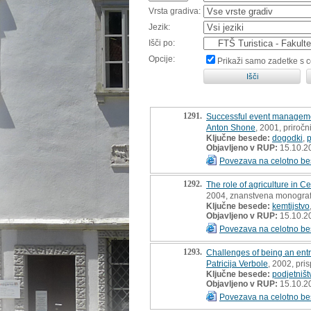
Vrsta gradiva:
Jezik:
Išči po:
Opcije:
Prikaži samo zadetke s 
1291.
Successful event managem
Anton Shone
, 2001, priročn
Ključne besede:
dogodki
,
p
Objavljeno v RUP:
15.10.2
Povezava na celotno be
1292.
The role of agriculture in 
2004, znanstvena monograf
Ključne besede:
kemtijstvo
Objavljeno v RUP:
15.10.2
Povezava na celotno be
1293.
Challenges of being an ent
Patricija Verbole
, 2002, pri
Ključne besede:
podjetništ
Objavljeno v RUP:
15.10.2
Povezava na celotno be