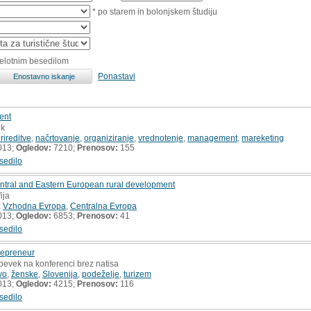
* po starem in bolonjskem študiju
celotnim besedilom
Ponastavi
ent
ik
rireditve
,
načrtovanje
,
organiziranje
,
vrednotenje
,
management
,
mareketing
013;
Ogledov:
7210;
Prenosov:
155
sedilo
Central and Eastern European rural development
ija
,
Vzhodna Evropa
,
Centralna Evropa
013;
Ogledov:
6853;
Prenosov:
41
sedilo
repreneur
spevek na konferenci brez natisa
vo
,
ženske
,
Slovenija
,
podeželje
,
turizem
013;
Ogledov:
4215;
Prenosov:
116
sedilo