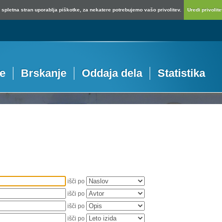
spletna stran uporablja piškotke, za nekatere potrebujemo vašo privolitev.
Uredi privolitev
je
Brskanje
Oddaja dela
Statistika
išči po
išči po
išči po
išči po