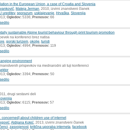
lation in the European Union, a case of Croatia and Slovenia
vankovič
,
Mateja Jerman
, 2010, izvirni znanstveni članek
U ureditev
,
sporazum
,
usklajevanje
,
Hrvaška
,
Slovenija
013;
Ogledov:
5336;
Prenosov:
66
sedilo
ly sustainable Alpine tourist behaviour through print tourism promotion
spevek na konferenci brez natisa
ore
,
gorski turizem
,
okolje
,
turisti
013;
Ogledov:
4994;
Prenosov:
119
sedilo
changing environment
znanstvenih prispevkov na mednarodni ali tuji konferenci
sektor
013;
Ogledov:
3394;
Prenosov:
50
sedilo
2011, drugi sestavni deli
lovenija
013;
Ogledov:
6115;
Prenosov:
57
sedilo
. concerned] about children use of internet
egović
,
Aldijana Kokić
, 2013, izvirni znanstveni članek
čenci
,
zasvojenost
,
kritična uporaba interneta
,
facebook