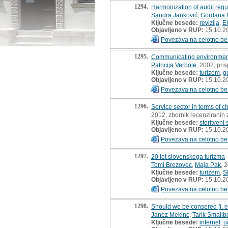
1294.
Harmonization of audit regu
Sandra Janković
,
Gordana I
Ključne besede:
revizija
,
E
Objavljeno v RUP:
15.10.2
Povezava na celotno be
1295.
Communicating environmental
Patricija Verbole
, 2002, pri
Ključne besede:
turizem
,
g
Objavljeno v RUP:
15.10.2
Povezava na celotno be
1296.
Service sector in terms of 
2012, zbornik recenziranih 
Ključne besede:
storitveni 
Objavljeno v RUP:
15.10.2
Povezava na celotno be
1297.
20 let slovenskega turizma
Tomi Brezovec
,
Maja Pak
, 
Ključne besede:
turizem
,
S
Objavljeno v RUP:
15.10.2
Povezava na celotno be
1298.
Should we be consered [i. e
Janez Mekinc
,
Tarik Smailb
Ključne besede:
internet
,
u