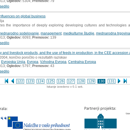
013;
Ogledov:
5304;
Prenosov:
79
sedilo
influences on global business
ija
s the importance of deeply exploring developing cultures and technologies and
mednarodno sodelovanje
,
management
,
medkulturne študije
,
mednarodna trgovina
013;
Ogledov:
6093;
Prenosov:
139
sedilo
y and livestock products, and the use of feeds in production, in the CEE accession
 2004, končno poročilo o rezultatih raziskav
,
Evropska Unija
,
Evropa
,
Vzhodna Evropa
,
Centralna Evropa
013;
Ogledov:
5797;
Prenosov:
43
sedilo
122
123
124
125
126
127
128
129
130
131
Iskanje izvedeno v 0.1 sek.