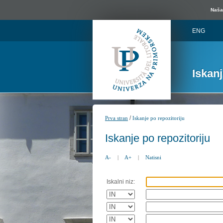
Naša 
ENG
Iskan
/
Prva stran
Iskanje po repozitoriju
Iskanje po repozitoriju
A-
|
A+
|
Natisni
Iskalni niz: