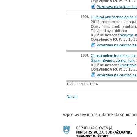
Objavljeno v RUP:
15.10.2
Povezava na celotno be
1299.
Cultural and technological 
2013, znanstvena monograf
Opis:
"This book emphasize
Provided by publisher
Ključne besede:
podjetja
,
Objavljeno v RUP:
15.10.2
Povezava na celotno be
1300.
Consumption trends for dair
Štefan Bojnec
,
Jernej Turk
,
Ključne besede:
kmetijstvo
Objavljeno v RUP:
15.10.2
Povezava na celotno be
1291 - 1300 / 1304
Na vrh