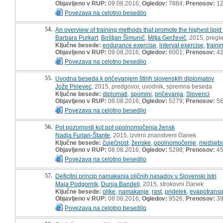
Objavljeno v RUP:
09.08.2016;
Ogledov:
7884;
Prenosov:
12
Povezava na celotno besedilo
54.
An overview of training methods that promote the highest lipid
Barbara Purkart
,
Boštjan Šimunič
,
Mitja Gerževič
, 2015, pregl
Ključne besede:
endurance exercise
,
interval exercise
,
traini
Objavljeno v RUP:
09.08.2016;
Ogledov:
6001;
Prenosov:
4
Povezava na celotno besedilo
55.
Uvodna beseda k pričevanjem štirih slovenskih diplomatov
Jože Pirjevec
, 2015, predgovor, uvodnik, spremna beseda
Ključne besede:
diplomati
,
spomini
,
pričevanja
,
Slovenci
Objavljeno v RUP:
08.08.2016;
Ogledov:
5279;
Prenosov:
5
Povezava na celotno besedilo
56.
Pot pozornosti kot pot opolnomočenja žensk
Nadja Furlan-Štante
, 2015, izvirni znanstveni članek
Ključne besede:
čuječnost
,
ženske
,
opolnomočenje
,
medsebo
Objavljeno v RUP:
08.08.2016;
Ogledov:
5298;
Prenosov:
4
Povezava na celotno besedilo
57.
Deficitni princip namakanja oljčnih nasadov v Slovenski Istri
Maja Podgornik
,
Dunja Bandelj
, 2015, strokovni članek
Ključne besede:
oljke
,
namakanje
,
rast
,
pridelek
,
evapotransp
Objavljeno v RUP:
08.08.2016;
Ogledov:
9526;
Prenosov:
39
Povezava na celotno besedilo