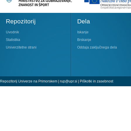
Repozitorij
Dela
Uvodnik
Iskanje
Statistika
Brskanje
Univerzitetne strani
Oddaja zaključnega dela
Repozitorij Univerze na Primorskem |
rup@upr.si
|
Piškotki in zasebnost