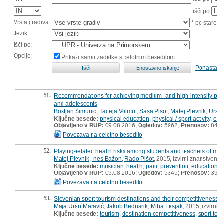
išči po
Vrsta gradiva:
* po stare
Jezik:
Išči po:
Opcije:
Prikaži samo zadetke s celotnim besedilom
Ponasta
51.
Recommendations for achieving medium- and high-intensity physi
and adolescents
Boštjan Šimunič
,
Tadeja Volmut
,
Saša Pišot
,
Matej Plevnik
,
Ur
Ključne besede:
physical education
,
physical / sport activity
,
e
Objavljeno v RUP:
09.08.2016;
Ogledov:
5962;
Prenosov:
8
Povezava na celotno besedilo
52.
Playing-related health risks among students and teachers of m
Matej Plevnik
,
Ines Bažon
,
Rado Pišot
, 2015, izvirni znanstve
Ključne besede:
musician
,
health
,
pain
,
prevention
,
educatio
Objavljeno v RUP:
09.08.2016;
Ogledov:
5345;
Prenosov:
3
Povezava na celotno besedilo
53.
Slovenian sport tourism destinations and their competitivenes
Maja Uran Maravić
,
Jakob Bednarik
,
Miha Lesjak
, 2015, izvir
Ključne besede:
tourism
,
destination competitiveness
,
sport t