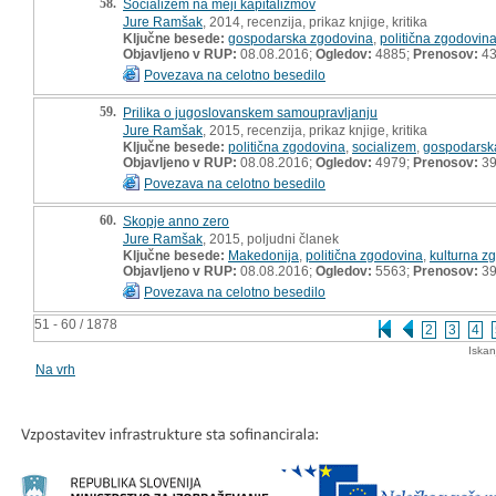
58.
Socializem na meji kapitalizmov
Jure Ramšak
, 2014, recenzija, prikaz knjige, kritika
Ključne besede:
gospodarska zgodovina
,
politična zgodovin
Objavljeno v RUP:
08.08.2016;
Ogledov:
4885;
Prenosov:
4
Povezava na celotno besedilo
59.
Prilika o jugoslovanskem samoupravljanju
Jure Ramšak
, 2015, recenzija, prikaz knjige, kritika
Ključne besede:
politična zgodovina
,
socializem
,
gospodarsk
Objavljeno v RUP:
08.08.2016;
Ogledov:
4979;
Prenosov:
3
Povezava na celotno besedilo
60.
Skopje anno zero
Jure Ramšak
, 2015, poljudni članek
Ključne besede:
Makedonija
,
politična zgodovina
,
kulturna z
Objavljeno v RUP:
08.08.2016;
Ogledov:
5563;
Prenosov:
3
Povezava na celotno besedilo
51 - 60 / 1878
2
3
4
Iskan
Na vrh