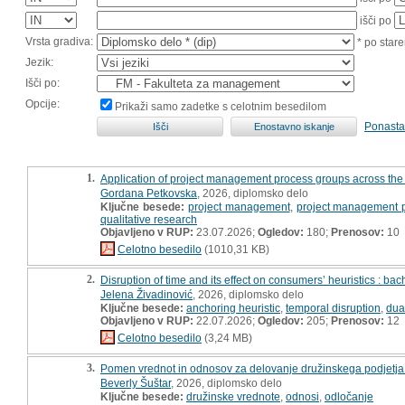
išči po
Vrsta gradiva:
* po stare
Jezik:
Išči po:
Opcije:
Prikaži samo zadetke s celotnim besedilom
Ponasta
1.
Application of project management process groups across the pro
Gordana Petkovska
, 2026, diplomsko delo
Ključne besede:
project management
,
project management 
qualitative research
Objavljeno v RUP:
23.07.2026;
Ogledov:
180;
Prenosov:
10
Celotno besedilo
(1010,31 KB)
2.
Disruption of time and its effect on consumers’ heuristics : bac
Jelena Živadinović
, 2026, diplomsko delo
Ključne besede:
anchoring heuristic
,
temporal disruption
,
dua
Objavljeno v RUP:
22.07.2026;
Ogledov:
205;
Prenosov:
12
Celotno besedilo
(3,24 MB)
3.
Pomen vrednot in odnosov za delovanje družinskega podjetja
Beverly Šuštar
, 2026, diplomsko delo
Ključne besede:
družinske vrednote
,
odnosi
,
odločanje