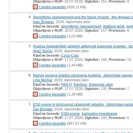
Objavljeno v RUP:
20.07.2026;
Ogledov:
151;
Prenosov:
9
Celotno besedilo
(926,11 KB)
4.
Algorithmic management and the future of work : the iǂmpact 
Ivan Žegarac
, 2026, diplomsko delo
Ključne besede:
algorithmic management
,
platform work
,
wor
Objavljeno v RUP:
20.07.2026;
Ogledov:
157;
Prenosov:
8
Celotno besedilo
(1,03 MB)
5.
Analiza marketinških spletnih aktivnosti blagovne znamke : d
Aljaž Tavčar
, 2026, diplomsko delo
Ključne besede:
Coca-Cola
Objavljeno v RUP:
17.07.2026;
Ogledov:
146;
Prenosov:
14
Celotno besedilo
(1,49 MB)
6.
Razvoj novega izdelka izbranega podjetja : diplomska naloga
Lina Merhar
, 2026, diplomsko delo
Ključne besede:
FAN-Q
,
Danfoss
,
življenjski cikel
Objavljeno v RUP:
17.07.2026;
Ogledov:
135;
Prenosov:
7
Celotno besedilo
(1,28 MB)
7.
ESG ocene in donosnost vzajemnih skladov : diplomska nalo
Žan Bogatin
, 2026, diplomsko delo
Ključne besede:
ESG-ocene
,
trajnostno investiranje
Objavljeno v RUP:
17.07.2026;
Ogledov:
145;
Prenosov:
8
Celotno besedilo
(897,67 KB)