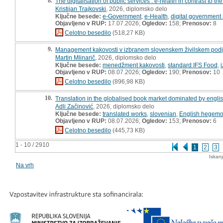
8.
The digitalisation of public services : e-health in contrast to 
Kristijan Trajkovski
, 2026, diplomsko delo
Ključne besede:
e-Government
,
e-Health
,
digital government
Objavljeno v RUP:
17.07.2026;
Ogledov:
158;
Prenosov:
8
Celotno besedilo
(518,27 KB)
9.
Management kakovosti v izbranem slovenskem živilskem podje
Martin Mlinarič
, 2026, diplomsko delo
Ključne besede:
menedžment kakovosti
,
standard IFS Food
,
Objavljeno v RUP:
08.07.2026;
Ogledov:
190;
Prenosov:
10
Celotno besedilo
(896,98 KB)
10.
Translation in the globalised book market dominated by englis
Adli Začinović
, 2026, diplomsko delo
Ključne besede:
translated works
,
slovenian
,
English hegem
Objavljeno v RUP:
08.07.2026;
Ogledov:
153;
Prenosov:
6
Celotno besedilo
(445,73 KB)
1 - 10 / 2910
1
2
3
Iskan
Na vrh