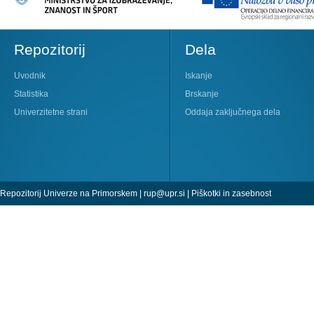
Repozitorij
Dela
Uvodnik
Iskanje
Statistika
Brskanje
Univerzitetne strani
Oddaja zaključnega dela
Repozitorij Univerze na Primorskem |
rup@upr.si
|
Piškotki in zasebnost