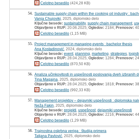
Celotno besedilo
(424,28 KB)
54.
Sustainable supply chain within the cooking oil industry : bach
Vanja Chujovikj
, 2025, diplomsko delo
Ključne besede:
sustainability
,
supply chain management
,
us
Objavljeno v RUP:
20.06.2025;
Ogledov:
2184;
Prenosov:
4
Celotno besedilo
(1,15 MB)
55.
Project management in managing events : bachelor thesis
Ana Kostadinović
, 2024, diplomsko delo
Ključne besede:
event
,
planning
,
marketing
,
strategies
,
logist
Objavljeno v RUP:
28.04.2025;
Ogledov:
1284;
Prenosov:
2
Celotno besedilo
(870,50 KB)
56.
Analiza učinkovitosti in uspešnosti poslovanja dveh izbranih 
Tina Magajna
, 2025, diplomsko delo
Objavljeno v RUP:
28.04.2025;
Ogledov:
1818;
Prenosov:
3
Celotno besedilo
(992,33 KB)
57.
Management projektov – dejavniki uspešnosti : diplomska na
Neža Fakin
, 2025, diplomsko delo
Ključne besede:
projekti
,
uspešnost
,
dejavniki uspešnosti
Objavljeno v RUP:
28.04.2025;
Ogledov:
2216;
Prenosov:
4
Celotno besedilo
(1,29 MB)
58.
Trajnostna oskrbna veriga : študija primera
Tatjana Pavlović
, 2025, diplomsko delo