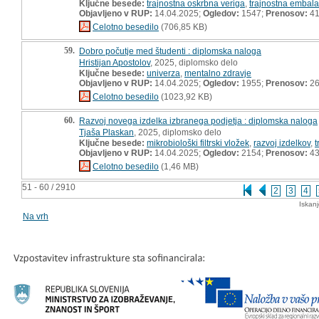
Ključne besede:
trajnostna oskrbna veriga
,
trajnostna embal
Objavljeno v RUP:
14.04.2025;
Ogledov:
1547;
Prenosov:
4
Celotno besedilo
(706,85 KB)
59.
Dobro počutje med študenti : diplomska naloga
Hristijan Apostolov
, 2025, diplomsko delo
Ključne besede:
univerza
,
mentalno zdravje
Objavljeno v RUP:
14.04.2025;
Ogledov:
1955;
Prenosov:
2
Celotno besedilo
(1023,92 KB)
60.
Razvoj novega izdelka izbranega podjetja : diplomska naloga
Tjaša Plaskan
, 2025, diplomsko delo
Ključne besede:
mikrobiološki filtrski vložek
,
razvoj izdelkov
,
t
Objavljeno v RUP:
14.04.2025;
Ogledov:
2154;
Prenosov:
4
Celotno besedilo
(1,46 MB)
51 - 60 / 2910
2
3
4
Iskan
Na vrh