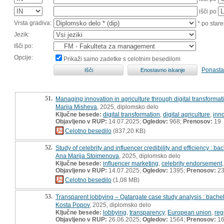
išči po
Vrsta gradiva:
* po stare
Jezik:
Išči po:
Opcije:
Prikaži samo zadetke s celotnim besedilom
Ponasta
51.
Managing innovation in agriculture through digital transformati
Marija Misheva
, 2025, diplomsko delo
Ključne besede:
digital transformation
,
digital agriculture
,
inn
Objavljeno v RUP:
14.07.2025;
Ogledov:
968;
Prenosov:
19
Celotno besedilo
(837,20 KB)
52.
Study of celebrity and influencer credibility and efficiency : ba
Ana Marija Stoimenova
, 2025, diplomsko delo
Ključne besede:
influencer marketing
,
celebrity endorsement
Objavljeno v RUP:
14.07.2025;
Ogledov:
1395;
Prenosov:
2
Celotno besedilo
(1,08 MB)
53.
Transparent lobbying – Qatargate case study analysis : bachel
Kosta Popov
, 2025, diplomsko delo
Ključne besede:
lobbying
,
transparency
,
European union
,
reg
Objavljeno v RUP:
26.06.2025;
Ogledov:
1564;
Prenosov:
1