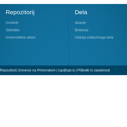
Repozitorij
Dela
Uvodnik
Iskanje
Statistika
Brskanje
Univerzitetne strani
Oddaja zaključnega dela
Repozitorij Univerze na Primorskem |
rup@upr.si
|
Piškotki in zasebnost