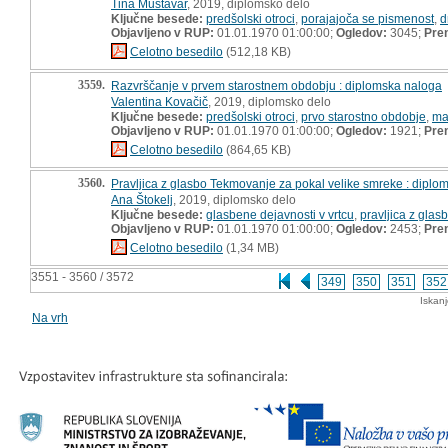
Tina Mustavar
, 2019, diplomsko delo
Ključne besede:
predšolski otroci
,
porajajoča se pismenost
,
d
Objavljeno v RUP:
01.01.1970 01:00:00;
Ogledov:
3045;
Pre
Celotno besedilo
(512,18 KB)
3559.
Razvrščanje v prvem starostnem obdobju : diplomska naloga
Valentina Kovačič
, 2019, diplomsko delo
Ključne besede:
predšolski otroci
,
prvo starostno obdobje
,
ma
Objavljeno v RUP:
01.01.1970 01:00:00;
Ogledov:
1921;
Pre
Celotno besedilo
(864,65 KB)
3560.
Pravljica z glasbo Tekmovanje za pokal velike smreke : diplo
Ana Štokelj
, 2019, diplomsko delo
Ključne besede:
glasbene dejavnosti v vrtcu
,
pravljica z glas
Objavljeno v RUP:
01.01.1970 01:00:00;
Ogledov:
2453;
Pre
Celotno besedilo
(1,34 MB)
3551 - 3560 / 3572
349
350
351
352
Iskan
Na vrh