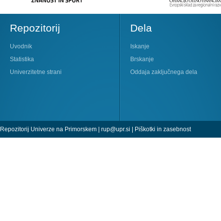
Repozitorij
Dela
Uvodnik
Iskanje
Statistika
Brskanje
Univerzitetne strani
Oddaja zaključnega dela
Repozitorij Univerze na Primorskem |
rup@upr.si
|
Piškotki in zasebnost