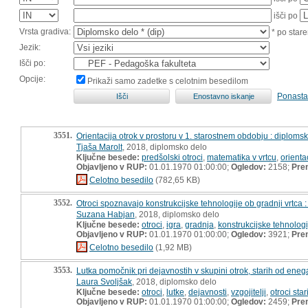
išči po
Vrsta gradiva:
* po stare
Jezik:
Išči po:
Opcije:
Prikaži samo zadetke s celotnim besedilom
Ponasta
3551.
Orientacija otrok v prostoru v 1. starostnem obdobju : diploms
Tjaša Marolt
, 2018, diplomsko delo
Ključne besede:
predšolski otroci
,
matematika v vrtcu
,
orienta
Objavljeno v RUP:
01.01.1970 01:00:00;
Ogledov:
2158;
Pre
Celotno besedilo
(782,65 KB)
3552.
Otroci spoznavajo konstrukcijske tehnologije ob gradnji vrtca
Suzana Habjan
, 2018, diplomsko delo
Ključne besede:
otroci
,
igra
,
gradnja
,
konstrukcijske tehnologi
Objavljeno v RUP:
01.01.1970 01:00:00;
Ogledov:
3921;
Pre
Celotno besedilo
(1,92 MB)
3553.
Lutka pomočnik pri dejavnostih v skupini otrok, starih od eneg
Laura Svoljšak
, 2018, diplomsko delo
Ključne besede:
otroci
,
lutke
,
dejavnosti
,
vzgojitelji
,
otroci star
Objavljeno v RUP:
01.01.1970 01:00:00;
Ogledov:
2459;
Pre