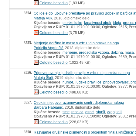
Celotno besedilo
(1,83 MB)
3554.
Od ideje do lutkovne predstave po pravljici Bobek in barčica a
Mateja Vuk
, 2018, diplomsko delo
Ključne besede:
ploske lutke
,
kreativnost otrok
,
ideja
,
proces 
Objavljeno v RUP:
01.01.1970 01:00:00;
Ogledov:
2615;
Pre
Celotno besedilo
(3,75 MB)
3555.
Merjenje dolžine in mase v vrtcu : diplomska naloga
Patricija Vogrinčič
, 2018, diplomsko delo
Ključne besede:
merjenje
,
predšolska vzgoja
,
dolžina
,
masa
,
Objavljeno v RUP:
01.01.1970 01:00:00;
Ogledov:
2689;
Pre
Celotno besedilo
(1022,49 KB)
3556.
Pripovedovanje ljudskih pravljic v vrtcu : diplomska naloga
Mateja Škrlj
, 2019, diplomsko delo
Ključne besede:
humor
,
ljudske pravljice
,
pripovedovalec
,
pr
Objavljeno v RUP:
01.01.1970 01:00:00;
Ogledov:
3877;
Pre
Celotno besedilo
(498,68 KB)
3557.
Otrok in njegovo razumevanje smrti : diplomska naloga
Barbara Habjanič
, 2019, diplomsko delo
Ključne besede:
smrt
,
resnica
,
otroci
,
starši
,
vzgojitelji
Objavljeno v RUP:
01.01.1970 01:00:00;
Ogledov:
2881;
Pre
Celotno besedilo
(228,03 KB)
3558.
Razvijanje družinske pismenosti s projektom "Mala knjižnica"