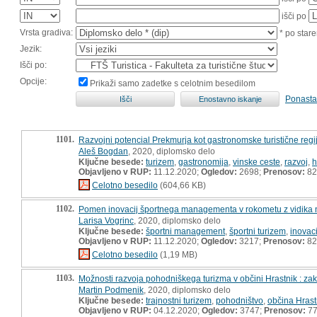
išči po
Vrsta gradiva:
* po stare
Jezik:
Išči po:
Opcije:
Prikaži samo zadetke s celotnim besedilom
Ponasta
1101.
Razvojni potencial Prekmurja kot gastronomske turistične regije
Aleš Bogdan
, 2020, diplomsko delo
Ključne besede:
turizem
,
gastronomija
,
vinske ceste
,
razvoj
,
h
Objavljeno v RUP:
11.12.2020;
Ogledov:
2698;
Prenosov:
82
Celotno besedilo
(604,66 KB)
1102.
Pomen inovacij športnega managementa v rokometu z vidika nav
Larisa Vogrinc
, 2020, diplomsko delo
Ključne besede:
športni management
,
športni turizem
,
inovac
Objavljeno v RUP:
11.12.2020;
Ogledov:
3217;
Prenosov:
82
Celotno besedilo
(1,19 MB)
1103.
Možnosti razvoja pohodniškega turizma v občini Hrastnik : zakl
Martin Podmenik
, 2020, diplomsko delo
Ključne besede:
trajnostni turizem
,
pohodništvo
,
občina Hrast
Objavljeno v RUP:
04.12.2020;
Ogledov:
3747;
Prenosov:
7