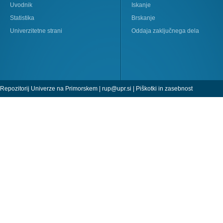
Uvodnik
Iskanje
Statistika
Brskanje
Univerzitetne strani
Oddaja zaključnega dela
Repozitorij Univerze na Primorskem |
rup@upr.si
|
Piškotki in zasebnost