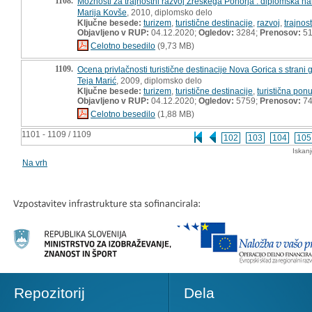
1108.
Možnosti za trajnostni razvoj Zreškega Pohorja : diplomska n
Marija Kovše
, 2010, diplomsko delo
Ključne besede:
turizem
,
turistične destinacije
,
razvoj
,
trajnos
Objavljeno v RUP:
04.12.2020;
Ogledov:
3284;
Prenosov:
5
Celotno besedilo
(9,73 MB)
1109.
Ocena privlačnosti turistične destinacije Nova Gorica s strani
Teja Marić
, 2009, diplomsko delo
Ključne besede:
turizem
,
turistične destinacije
,
turistična pon
Objavljeno v RUP:
04.12.2020;
Ogledov:
5759;
Prenosov:
7
Celotno besedilo
(1,88 MB)
1101 - 1109 / 1109
102
103
104
105
Iskan
Na vrh
Repozitorij
Dela