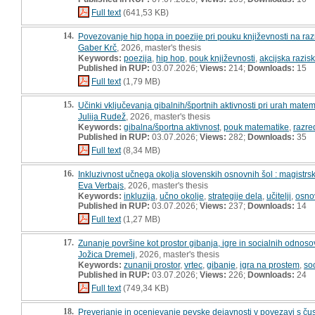
Full text
(641,53 KB)
14.
Povezovanje hip hopa in poezije pri pouku književnosti na razr
Gaber Krč
, 2026, master's thesis
Keywords:
poezija
,
hip hop
,
pouk književnosti
,
akcijska razis
Published in RUP:
03.07.2026;
Views:
214;
Downloads:
15
Full text
(1,79 MB)
15.
Učinki vključevanja gibalnih/športnih aktivnosti pri urah mate
Julija Rudež
, 2026, master's thesis
Keywords:
gibalna/športna aktivnost
,
pouk matematike
,
razre
Published in RUP:
03.07.2026;
Views:
282;
Downloads:
35
Full text
(8,34 MB)
16.
Inkluzivnost učnega okolja slovenskih osnovnih šol : magistrs
Eva Verbajs
, 2026, master's thesis
Keywords:
inkluzija
,
učno okolje
,
strategije dela
,
učitelji
,
osno
Published in RUP:
03.07.2026;
Views:
237;
Downloads:
14
Full text
(1,27 MB)
17.
Zunanje površine kot prostor gibanja, igre in socialnih odnosov
Jožica Dremelj
, 2026, master's thesis
Keywords:
zunanji prostor
,
vrtec
,
gibanje
,
igra na prostem
,
so
Published in RUP:
03.07.2026;
Views:
226;
Downloads:
24
Full text
(749,34 KB)
18.
Preverjanje in ocenjevanje pevske dejavnosti v povezavi s čus