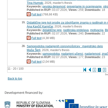
Tina Humski
, 2026, master's thesis
Keywords:
pevska dejavnost
,
preverjanje in ocenjevanje
,
otr
Published in RUP:
03.07.2026;
Views:
259;
Downloads:
18
Full text
(768,66 KB)
19.
Didaktične igre kot orodje za izboljšanje znanja o rastlinah in 
Ana Kavčič Karničar
, 2026, master's thesis
Keywords:
didaktične igre
,
rastlinska pridelava
,
motivacija
,
Bl
Published in RUP:
02.07.2026;
Views:
240;
Downloads:
22
Full text
(4,38 MB)
20.
Samopodoba nadarjenih osnovnošolcev : magistrsko delo
Maša Škrlj
, 2026, master's thesis
Keywords:
samopodoba
,
nadarjeni učenci
,
nadarjenost
,
znač
Published in RUP:
02.07.2026;
Views:
177;
Downloads:
23
Full text
(2,04 MB)
11 - 20 / 100
1
2
3
Se
Back to top