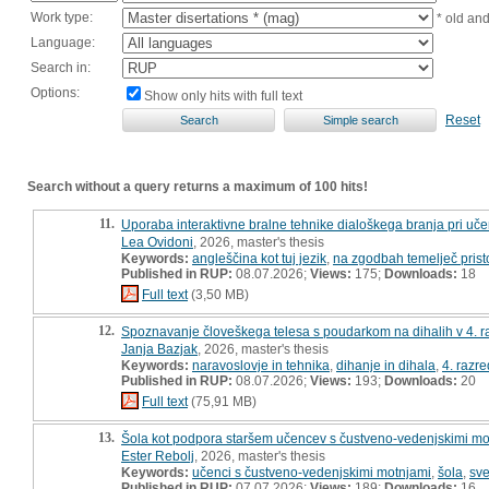
Work type:
* old an
Language:
Search in:
Options:
Show only hits with full text
Reset
Search without a query returns a maximum of 100 hits!
11.
Uporaba interaktivne bralne tehnike dialoškega branja pri učen
Lea Ovidoni
, 2026, master's thesis
Keywords:
angleščina kot tuj jezik
,
na zgodbah temelječ prist
Published in RUP:
08.07.2026;
Views:
175;
Downloads:
18
Full text
(3,50 MB)
12.
Spoznavanje človeškega telesa s poudarkom na dihalih v 4. r
Janja Bazjak
, 2026, master's thesis
Keywords:
naravoslovje in tehnika
,
dihanje in dihala
,
4. razre
Published in RUP:
08.07.2026;
Views:
193;
Downloads:
20
Full text
(75,91 MB)
13.
Šola kot podpora staršem učencev s čustveno-vedenjskimi mot
Ester Rebolj
, 2026, master's thesis
Keywords:
učenci s čustveno-vedenjskimi motnjami
,
šola
,
sve
Published in RUP:
07.07.2026;
Views:
189;
Downloads:
16