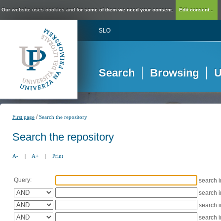
Our website uses cookies and for some of them we need your consent.
Edit consent...
SLO
Search
Browsing
U
/
First page
Search the repository
Search the repository
A-
|
A+
|
Print
Query:
search 
search 
search 
search 