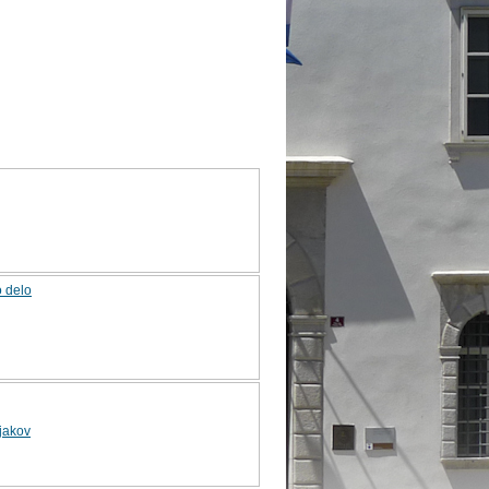
o delo
njakov