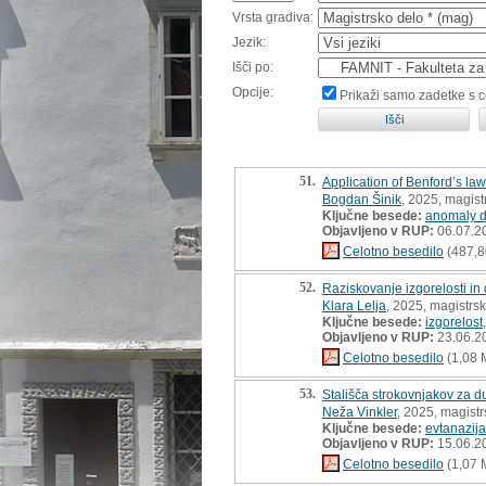
Vrsta gradiva:
Jezik:
Išči po:
Opcije:
Prikaži samo zadetke s 
51.
Application of Benford’s law
Bogdan Šinik
, 2025, magist
Ključne besede:
anomaly d
Objavljeno v RUP:
06.07.2
Celotno besedilo
(487,8
52.
Raziskovanje izgorelosti in
Klara Lelja
, 2025, magistrs
Ključne besede:
izgorelost
Objavljeno v RUP:
23.06.2
Celotno besedilo
(1,08 
53.
Stališča strokovnjakov za 
Neža Vinkler
, 2025, magist
Ključne besede:
evtanazija
Objavljeno v RUP:
15.06.2
Celotno besedilo
(1,07 