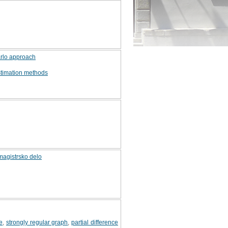
arlo approach
stimation methods
 magistrsko delo
e
,
strongly regular graph
,
partial difference