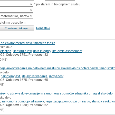
* po starem in bolonjskem študiju
celotnim besedilom
Ponastavi
 on environmental data : master’s thesis
rsko delo
etection
,
Benford’s law
,
data Integrity
,
life-cycle assessment
025;
Ogledov:
1751;
Prenosov:
32
0 KB)
 dejavnikov tveganja na delovnem mestu pri slovenskih psihoterapevtih : magistrsk
ko delo
,
psihoterapevti
,
dejavniki tveganja
,
izčrpanost
025;
Ogledov:
1675;
Prenosov:
65
MB)
duševno zdravje do evtanazije in samomora s pomočjo zdravnika : magistrsko delo
rsko delo
,
samomor s pomočjo zdravnika
,
legalizacija pomoči pri umiranju
,
stališča strokov
025;
Ogledov:
1230;
Prenosov:
52
MB)