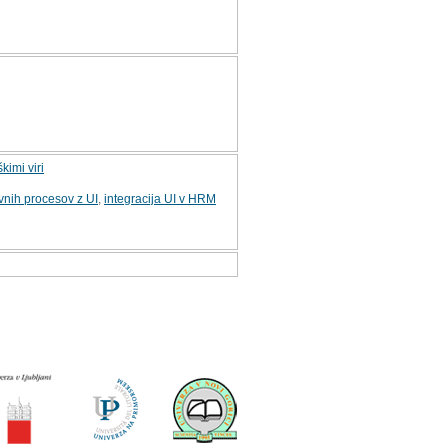
kimi viri
vnih procesov z UI
,
integracija UI v HRM