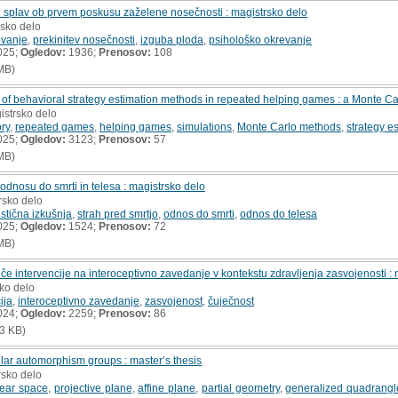
i splav ob prvem poskusu zaželene nosečnosti : magistrsko delo
rsko delo
ovanje
,
prekinitev nosečnosti
,
izguba ploda
,
psihološko okrevanje
025;
Ogledov:
1936;
Prenosov:
108
MB)
 of behavioral strategy estimation methods in repeated helping games : a Monte C
istrsko delo
ry
,
repeated games
,
helping games
,
simulations
,
Monte Carlo methods
,
strategy e
025;
Ogledov:
3123;
Prenosov:
57
MB)
 odnosu do smrti in telesa : magistrsko delo
rsko delo
stična izkušnja
,
strah pred smrtjo
,
odnos do smrti
,
odnos do telesa
025;
Ogledov:
1524;
Prenosov:
72
MB)
eče intervencije na interoceptivno zavedanje v kontekstu zdravljenja zasvojenosti :
sko delo
ija
,
interoceptivno zavedanje
,
zasvojenost
,
čuječnost
024;
Ogledov:
2259;
Prenosov:
86
3 KB)
ular automorphism groups : master’s thesis
rsko delo
near space
,
projective plane
,
affine plane
,
partial geometry
,
generalized quadrangl