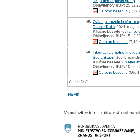
set
,
automorphism group
Objavljeno v RUP:
25.12.2
Celotno besedilo
(1,22 
59.
Ovijanje krožnic in sfer : ma
Rusmir Delić
, 2024, magist
Ključne besede:
ovijanje
,
k
Objavljeno v RUP:
15.12.2
Celotno besedilo
(7,48 
60.
Integracija umetne inteligenc
Špela Bizjan
, 2024, magist
Ključne besede:
umetna in
Objavljeno v RUP:
10.12.2
Celotno besedilo
(560,1
51 - 60 / 371
Na vrh