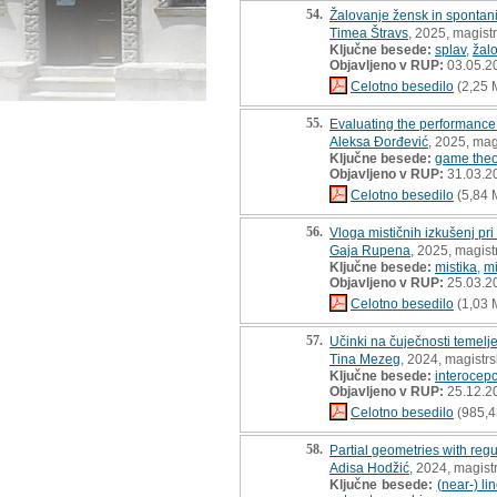
54.
Žalovanje žensk in spontan
Timea Štravs
, 2025, magist
Ključne besede:
splav
,
žal
Objavljeno v RUP:
03.05.2
Celotno besedilo
(2,25 
55.
Evaluating the performance
Aleksa Đorđević
, 2025, mag
Ključne besede:
game theo
Objavljeno v RUP:
31.03.2
Celotno besedilo
(5,84 
56.
Vloga mističnih izkušenj pri
Gaja Rupena
, 2025, magist
Ključne besede:
mistika
,
mi
Objavljeno v RUP:
25.03.2
Celotno besedilo
(1,03 
57.
Učinki na čuječnosti temelj
Tina Mezeg
, 2024, magistr
Ključne besede:
interocepc
Objavljeno v RUP:
25.12.2
Celotno besedilo
(985,4
58.
Partial geometries with reg
Adisa Hodžić
, 2024, magist
Ključne besede:
(near-) li