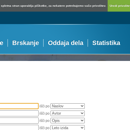
spletna stran uporablja piškotke, za nekatere potrebujemo vašo privolitev.
Uredi privolitev
je
Brskanje
Oddaja dela
Statistika
išči po
išči po
išči po
išči po