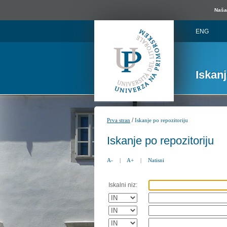
Naša 
ENG
Iskan
/
Prva stran
Iskanje po repozitoriju
Iskanje po repozitoriju
A-
|
A+
|
Natisni
Iskalni niz: