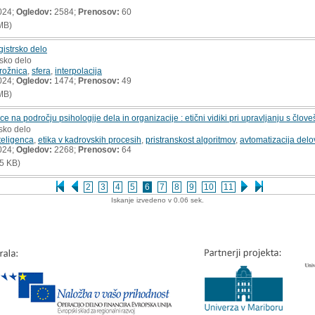
024;
Ogledov:
2584;
Prenosov:
60
MB)
gistrsko delo
rsko delo
rožnica
,
sfera
,
interpolacija
024;
Ogledov:
1474;
Prenosov:
49
MB)
e na področju psihologije dela in organizacije : etični vidiki pri upravljanju s človeš
rsko delo
teligenca
,
etika v kadrovskih procesih
,
pristranskost algoritmov
,
avtomatizacija delo
024;
Ogledov:
2268;
Prenosov:
64
5 KB)
2
3
4
5
6
7
8
9
10
11
Iskanje izvedeno v 0.06 sek.