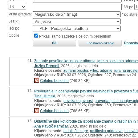
išči po
Vrsta gradiva:
* po stare
Jezik:
Išči po:
Opcije:
Prikaži samo zadetke s celotnim besedilom
Ponasta
11.
Zunanje površine kot prostor gibanja, igre in socialnih odnosov
Jožica Dremelj
, 2026, magistrsko delo
Ključne besede:
zunanji prostor
,
vrtec
,
gibanje
,
igra na prost
Objavljeno v RUP:
03.07.2026;
Ogledov:
227;
Prenosov:
24
Celotno besedilo
(749,34 KB)
12.
Preverjanje in ocenjevanje pevske dejavnosti v povezavi s čus
Tina Humski
, 2026, magistrsko delo
Ključne besede:
pevska dejavnost
,
preverjanje in ocenjevanj
Objavljeno v RUP:
03.07.2026;
Ogledov:
259;
Prenosov:
18
Celotno besedilo
(768,66 KB)
13.
Didaktične igre kot orodje za izboljšanje znanja o rastlinah in 
Ana Kavčič Karničar
, 2026, magistrsko delo
Ključne besede:
didaktične igre
,
rastlinska pridelava
,
motivaci
Objavljeno v RUP:
02.07.2026;
Ogledov:
240;
Prenosov:
22