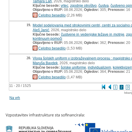
Tamara Lah
, 2026, magistrsko delo
Ključne besede:
vrtec
,
zgodnje otroštvo
,
čustva
,
čustveno opi
Objavljeno v RUP:
08.06.2026;
Ogledov:
305;
Prenosov:
16
Celotno besedilo
(2,26 MB)
19.
Model sodelovanja med strokovnimi centri, centri za socialno d
Aleš Janić
, 2026, magistrsko delo
Ključne besede:
čustvene in vedenjske težave in motnje
,
zgo
kontinuum pomoči
Objavljeno v RUP:
05.06.2026;
Ogledov:
362;
Prenosov:
20
Celotno besedilo
(1,53 MB)
20.
Vloga šolskih uniform v izobraževalnem procesu : magistrsko 
Maruša Bavdek
, 2026, magistrsko delo
Ključne besede:
šolske uniforme
,
individualizem
,
kolektivize
Objavljeno v RUP:
05.06.2026;
Ogledov:
364;
Prenosov:
21
Celotno besedilo
(1,47 MB)
11 - 20 / 1525
1
2
3
Iskan
Na vrh