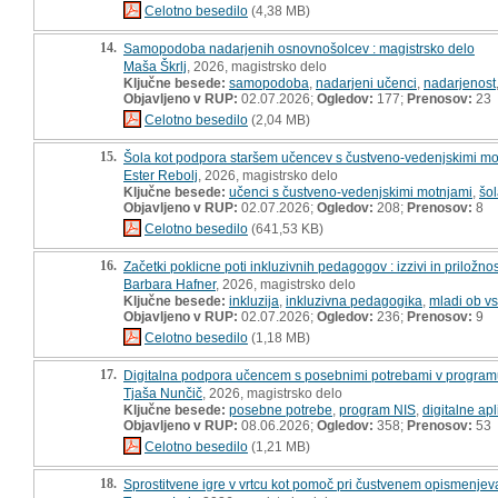
Celotno besedilo
(4,38 MB)
14.
Samopodoba nadarjenih osnovnošolcev : magistrsko delo
Maša Škrlj
, 2026, magistrsko delo
Ključne besede:
samopodoba
,
nadarjeni učenci
,
nadarjenost
Objavljeno v RUP:
02.07.2026;
Ogledov:
177;
Prenosov:
23
Celotno besedilo
(2,04 MB)
15.
Šola kot podpora staršem učencev s čustveno-vedenjskimi mot
Ester Rebolj
, 2026, magistrsko delo
Ključne besede:
učenci s čustveno-vedenjskimi motnjami
,
šo
Objavljeno v RUP:
02.07.2026;
Ogledov:
208;
Prenosov:
8
Celotno besedilo
(641,53 KB)
16.
Začetki poklicne poti inkluzivnih pedagogov : izzivi in priložnos
Barbara Hafner
, 2026, magistrsko delo
Ključne besede:
inkluzija
,
inkluzivna pedagogika
,
mladi ob vs
Objavljeno v RUP:
02.07.2026;
Ogledov:
236;
Prenosov:
9
Celotno besedilo
(1,18 MB)
17.
Digitalna podpora učencem s posebnimi potrebami v programu N
Tjaša Nunčič
, 2026, magistrsko delo
Ključne besede:
posebne potrebe
,
program NIS
,
digitalne apl
Objavljeno v RUP:
08.06.2026;
Ogledov:
358;
Prenosov:
53
Celotno besedilo
(1,21 MB)
18.
Sprostitvene igre v vrtcu kot pomoč pri čustvenem opismenjeva