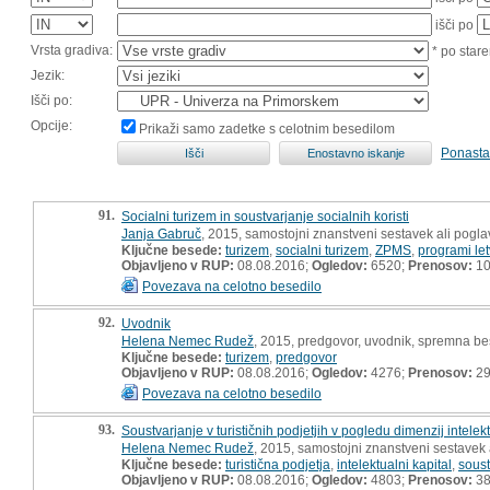
išči po
Vrsta gradiva:
* po stare
Jezik:
Išči po:
Opcije:
Prikaži samo zadetke s celotnim besedilom
Ponasta
91.
Socialni turizem in soustvarjanje socialnih koristi
Janja Gabruč
, 2015, samostojni znanstveni sestavek ali pogla
Ključne besede:
turizem
,
socialni turizem
,
ZPMS
,
programi le
Objavljeno v RUP:
08.08.2016;
Ogledov:
6520;
Prenosov:
10
Povezava na celotno besedilo
92.
Uvodnik
Helena Nemec Rudež
, 2015, predgovor, uvodnik, spremna b
Ključne besede:
turizem
,
predgovor
Objavljeno v RUP:
08.08.2016;
Ogledov:
4276;
Prenosov:
2
Povezava na celotno besedilo
93.
Soustvarjanje v turističnih podjetjih v pogledu dimenzij intele
Helena Nemec Rudež
, 2015, samostojni znanstveni sestavek a
Ključne besede:
turistična podjetja
,
intelektualni kapital
,
soust
Objavljeno v RUP:
08.08.2016;
Ogledov:
4803;
Prenosov:
3