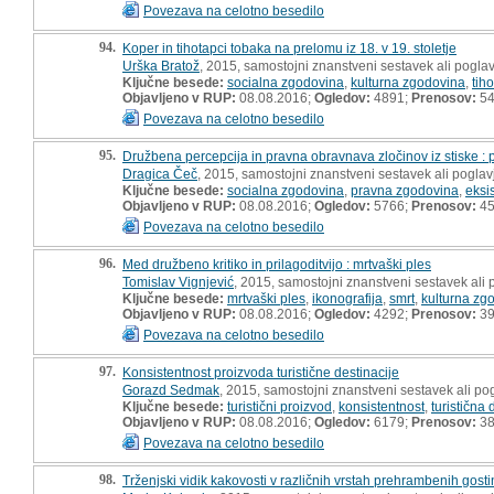
Povezava na celotno besedilo
94.
Koper in tihotapci tobaka na prelomu iz 18. v 19. stoletje
Urška Bratož
, 2015, samostojni znanstveni sestavek ali poglav
Ključne besede:
socialna zgodovina
,
kulturna zgodovina
,
tih
Objavljeno v RUP:
08.08.2016;
Ogledov:
4891;
Prenosov:
5
Povezava na celotno besedilo
95.
Družbena percepcija in pravna obravnava zločinov iz stiske 
Dragica Čeč
, 2015, samostojni znanstveni sestavek ali poglav
Ključne besede:
socialna zgodovina
,
pravna zgodovina
,
eksi
Objavljeno v RUP:
08.08.2016;
Ogledov:
5766;
Prenosov:
4
Povezava na celotno besedilo
96.
Med družbeno kritiko in prilagoditvijo : mrtvaški ples
Tomislav Vignjević
, 2015, samostojni znanstveni sestavek ali 
Ključne besede:
mrtvaški ples
,
ikonografija
,
smrt
,
kulturna zg
Objavljeno v RUP:
08.08.2016;
Ogledov:
4292;
Prenosov:
3
Povezava na celotno besedilo
97.
Konsistentnost proizvoda turistične destinacije
Gorazd Sedmak
, 2015, samostojni znanstveni sestavek ali pog
Ključne besede:
turistični proizvod
,
konsistentnost
,
turistična 
Objavljeno v RUP:
08.08.2016;
Ogledov:
6179;
Prenosov:
3
Povezava na celotno besedilo
98.
Trženjski vidik kakovosti v različnih vrstah prehrambenih gosti