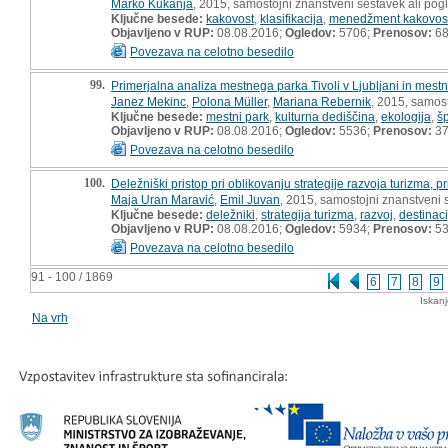
Marko Kukanja
, 2015, samostojni znanstveni sestavek ali pogl
Ključne besede:
kakovost
,
klasifikacija
,
menedžment kakovost
Objavljeno v RUP:
08.08.2016;
Ogledov:
5706;
Prenosov:
6
Povezava na celotno besedilo
99.
Primerjalna analiza mestnega parka Tivoli v Ljubljani in mest
Janez Mekinc
,
Polona Müller
,
Mariana Rebernik
, 2015, samost
Ključne besede:
mestni park
,
kulturna dediščina
,
ekologija
,
šp
Objavljeno v RUP:
08.08.2016;
Ogledov:
5536;
Prenosov:
3
Povezava na celotno besedilo
100.
Deležniški pristop pri oblikovanju strategije razvoja turizma, p
Maja Uran Maravić
,
Emil Juvan
, 2015, samostojni znanstveni s
Ključne besede:
deležniki
,
strategija turizma
,
razvoj
,
destinaci
Objavljeno v RUP:
08.08.2016;
Ogledov:
5934;
Prenosov:
5
Povezava na celotno besedilo
91 - 100 / 1869
6
7
8
9
Iskan
Na vrh