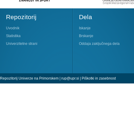
Repozitorij
Dela
Uvodnik
Iskanje
Statistika
Brskanje
Univerzitetne strani
Oddaja zaključnega dela
Repozitorij Univerze na Primorskem |
rup@upr.si
|
Piškotki in zasebnost