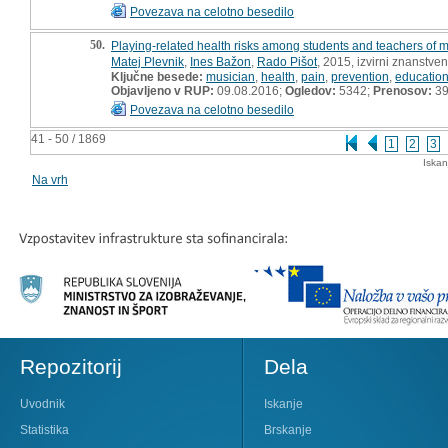
Povezava na celotno besedilo
50.
Playing-related health risks among students and teachers of m
Matej Plevnik
,
Ines Bažon
,
Rado Pišot
, 2015, izvirni znanstve
Ključne besede:
musician
,
health
,
pain
,
prevention
,
educatio
Objavljeno v RUP:
09.08.2016;
Ogledov:
5342;
Prenosov:
3
Povezava na celotno besedilo
41 - 50 / 1869
1
2
3
Iskan
Na vrh
Repozitorij
Dela
Uvodnik
Iskanje
Statistika
Brskanje