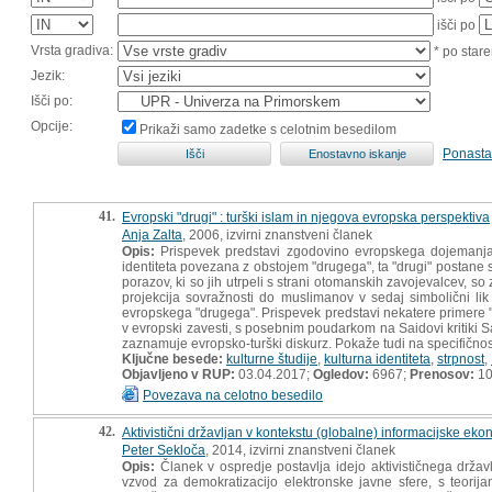
išči po
Vrsta gradiva:
* po stare
Jezik:
Išči po:
Opcije:
Prikaži samo zadetke s celotnim besedilom
Ponasta
41.
Evropski "drugi" : turški islam in njegova evropska perspektiva
Anja Zalta
, 2006, izvirni znanstveni članek
Opis:
Prispevek predstavi zgodovino evropskega dojemanja "
identiteta povezana z obstojem "drugega", ta "drugi" postane
porazov, ki so jih utrpeli s strani otomanskih zavojevalcev, so 
projekcija sovražnosti do muslimanov v sedaj simbolični lik "T
evropskega "drugega". Prispevek predstavi nekatere primere "
v evropski zavesti, s posebnim poudarkom na Saidovi kritiki 
zaznamuje evropsko-turški diskurz. Pokaže tudi na specifičnosti
Ključne besede:
kulturne študije
,
kulturna identiteta
,
strpnost
,
Objavljeno v RUP:
03.04.2017;
Ogledov:
6967;
Prenosov:
10
Povezava na celotno besedilo
42.
Aktivistični državljan v kontekstu (globalne) informacijske eko
Peter Sekloča
, 2014, izvirni znanstveni članek
Opis:
Članek v ospredje postavlja idejo aktivističnega državl
vzvod za demokratizacijo elektronske javne sfere, s teorij