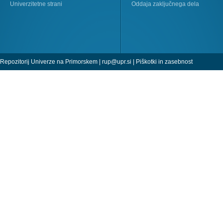
Univerzitetne strani
Oddaja zaključnega dela
Repozitorij Univerze na Primorskem |
rup@upr.si
|
Piškotki in zasebnost