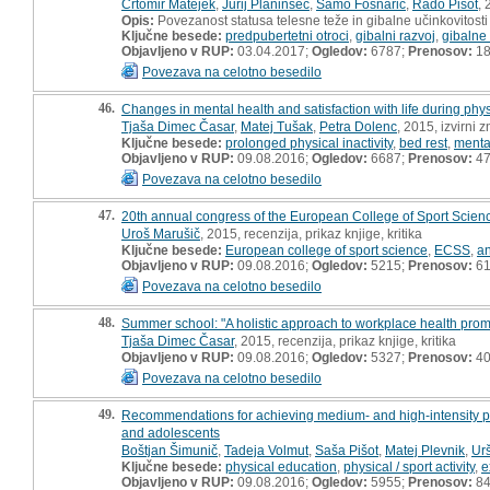
Črtomir Matejek
,
Jurij Planinšec
,
Samo Fošnarič
,
Rado Pišot
, 
Opis:
Povezanost statusa telesne teže in gibalne učinkovitosti 
Ključne besede:
predpubertetni otroci
,
gibalni razvoj
,
gibalne
Objavljeno v RUP:
03.04.2017;
Ogledov:
6787;
Prenosov:
18
Povezava na celotno besedilo
46.
Changes in mental health and satisfaction with life during phys
Tjaša Dimec Časar
,
Matej Tušak
,
Petra Dolenc
, 2015, izvirni 
Ključne besede:
prolonged physical inactivity
,
bed rest
,
menta
Objavljeno v RUP:
09.08.2016;
Ogledov:
6687;
Prenosov:
4
Povezava na celotno besedilo
47.
20th annual congress of the European College of Sport Scie
Uroš Marušič
, 2015, recenzija, prikaz knjige, kritika
Ključne besede:
European college of sport science
,
ECSS
,
a
Objavljeno v RUP:
09.08.2016;
Ogledov:
5215;
Prenosov:
6
Povezava na celotno besedilo
48.
Summer school: "A holistic approach to workplace health prom
Tjaša Dimec Časar
, 2015, recenzija, prikaz knjige, kritika
Objavljeno v RUP:
09.08.2016;
Ogledov:
5327;
Prenosov:
4
Povezava na celotno besedilo
49.
Recommendations for achieving medium- and high-intensity physi
and adolescents
Boštjan Šimunič
,
Tadeja Volmut
,
Saša Pišot
,
Matej Plevnik
,
Ur
Ključne besede:
physical education
,
physical / sport activity
,
e
Objavljeno v RUP:
09.08.2016;
Ogledov:
5955;
Prenosov:
8