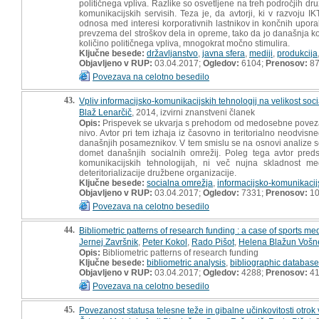
političnega vpliva. Razlike so osvetljene na treh področjih dru
komunikacijskih servisih. Teza je, da avtorji, ki v razvoju 
odnosa med interesi korporativnih lastnikov in končnih upor
prevzema del stroškov dela in opreme, tako da jo današnja kons
količino političnega vpliva, mnogokrat močno stimulira.
Ključne besede:
državljanstvo
,
javna sfera
,
mediji
,
produkcija
Objavljeno v RUP:
03.04.2017;
Ogledov:
6104;
Prenosov:
8
Povezava na celotno besedilo
43.
Vpliv informacijsko-komunikacijskih tehnologij na velikost soc
Blaž Lenarčič
, 2014, izvirni znanstveni članek
Opis:
Prispevek se ukvarja s prehodom od medosebne povezanos
nivo. Avtor pri tem izhaja iz časovno in teritorialno neodvis
današnjih posameznikov. V tem smislu se na osnovi analize seku
domet današnjih socialnih omrežij. Poleg tega avtor predst
komunikacijskih tehnologijah, ni več nujna skladnost m
deteritorializacije družbene organizacije.
Ključne besede:
socialna omrežja
,
informacijsko-komunikacij
Objavljeno v RUP:
03.04.2017;
Ogledov:
7331;
Prenosov:
10
Povezava na celotno besedilo
44.
Bibliometric patterns of research funding : a case of sports me
Jernej Završnik
,
Peter Kokol
,
Rado Pišot
,
Helena Blažun Vošn
Opis:
Bibliometric patterns of research funding
Ključne besede:
bibliometric analysis
,
bibliographic databas
Objavljeno v RUP:
03.04.2017;
Ogledov:
4288;
Prenosov:
4
Povezava na celotno besedilo
45.
Povezanost statusa telesne teže in gibalne učinkovitosti otrok 