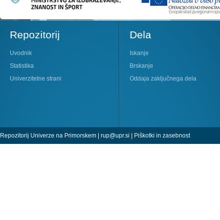
Repozitorij
Dela
Uvodnik
Iskanje
Statistika
Brskanje
Univerzitetne strani
Oddaja zaključnega dela
Repozitorij Univerze na Primorskem |
rup@upr.si
|
Piškotki in zasebnost