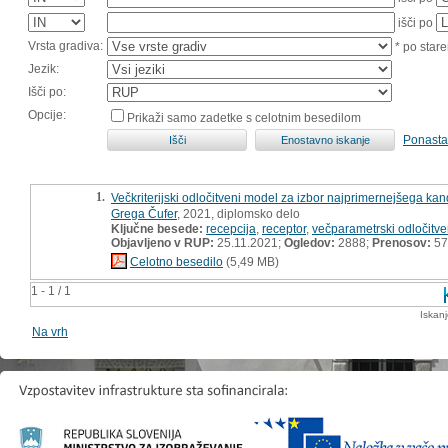
išči po
Vrsta gradiva:
* po stare
Jezik:
Išči po:
Opcije:
Prikaži samo zadetke s celotnim besedilom
Ponasta
1.
Večkriterijski odločitveni model za izbor najprimernejšega kand
Grega Čufer
, 2021, diplomsko delo
Ključne besede:
recepcija
,
receptor
,
večparametrski odločitv
Objavljeno v RUP:
25.11.2021;
Ogledov:
2888;
Prenosov:
57
Celotno besedilo
(5,49 MB)
1 - 1 / 1
Iskan
Na vrh