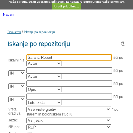
Naša spletna stran uporablja piškotke, za nekatere potrebujemo vašo privolitev.
Uredi privolitev...
Natisni
/
Prva stran
Iskanje po repozitoriju
Iskanje po repozitoriju
išči po
Iskalni niz:
išči po
išči po
išči po
Vrsta
* po
gradiva:
starem in bolonjskem študiju
Jezik:
Išči po: