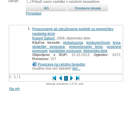
Opcije:
Prikaži samo zadetke s celotnim besedilom
Ponastavi
1.
Povezovanje ali združevanje podjetij za preprečitev
nastanka krize
Robert Šafarič
, 2006, diplomsko delo
Ključne besede:
globalizacija
,
konkurenčnost
,
kriza
,
strateške povezave
,
preprečevanje krize
,
poslovne
povezave
,
kapitalske povezave
,
diplomska dela
Objavljeno v RUP:
15.10.2013;
Ogledov:
4372;
Prenosov:
157
Povezava na celotno besedilo
Gradivo ima več datotek!
Več...
1 - 1 / 1
1
Iskanje izvedeno v 0.01 sek.
Na vrh