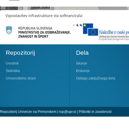
Repozitorij
Dela
Uvodnik
Iskanje
Statistika
Brskanje
Univerzitetne strani
Oddaja zaključnega dela
Repozitorij Univerze na Primorskem |
rup@upr.si
|
Piškotki in zasebnost