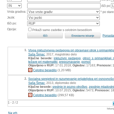
išči po
Vrsta gradiva:
* po stare
Jezik:
Išči po:
Opcije:
Prikaži samo zadetke s celotnim besedilom
Ponasta
1.
Vloga inkluzivnega pedagoga pri obravnavi otrok s primanjklj
Saša Šimac
, 2017, magistrsko delo
Ključne besede:
inkluzivni pedagog
,
otroci s primanjkljaj
težave pri matematiki
,
prepoznavanje
,
pomoč
Objavljeno v RUP:
17.01.2018;
Ogledov:
17163;
Prenosov:
1
Celotno besedilo
(1,20 MB)
2.
Socialna sprejetost in razumevanje prijateljstva pri osnovnošo
Saša Šimac
, 2013, diplomsko delo
Ključne besede:
srednje in pozno otroštvo
,
zgodnje mladostni
Objavljeno v RUP:
10.07.2015;
Ogledov:
5473;
Prenosov:
18
Celotno besedilo
(299,57 KB)
1 - 2 / 2
Iskan
Na vrh