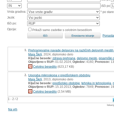
išči po
Vrsta gradiva:
* po stare
Jezik:
Išči po:
Opcije:
Prikaži samo zadetke s celotnim besedilom
Ponasta
1.
Prehranjevalne navade delavcev na različnih delovnih mestih 
Maja Škrlj
, 2024, diplomsko delo
Ključne besede:
zdrava prehrana
,
delovno mesto
,
pisarniški 
Objavljeno v RUP:
01.02.2024;
Ogledov:
4160;
Prenosov:
13
Celotno besedilo
(623,17 KB)
2.
Uporaba mikroskopa v predšolskem obdobju
Maja Škrlj
, 2013, diplomsko delo
Ključne besede:
predšolsko obdobje
,
tehnika in tehnologija
,
Objavljeno v RUP:
15.10.2013;
Ogledov:
7849;
Prenosov:
19
Celotno besedilo
(2,54 MB)
1 - 2 / 2
Iskan
Na vrh