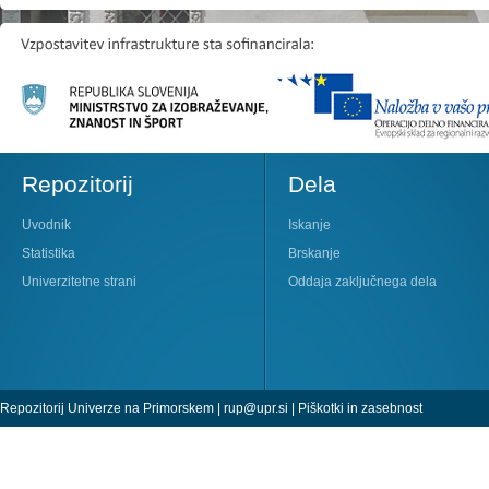
Repozitorij
Dela
Uvodnik
Iskanje
Statistika
Brskanje
Univerzitetne strani
Oddaja zaključnega dela
Repozitorij Univerze na Primorskem |
rup@upr.si
|
Piškotki in zasebnost