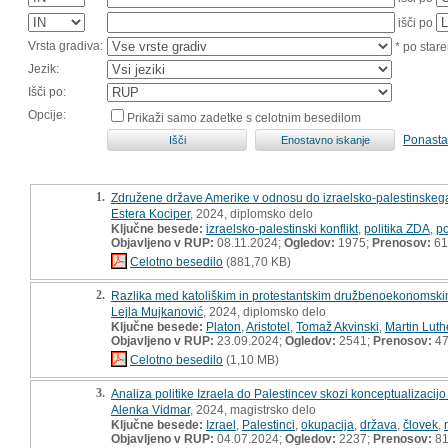
išči po
Vrsta gradiva:
* po stare
Jezik:
Išči po:
Opcije:
Prikaži samo zadetke s celotnim besedilom
Ponasta
1.
Združene države Amerike v odnosu do izraelsko-palestinskega
Estera Kociper
, 2024, diplomsko delo
Ključne besede:
izraelsko-palestinski konflikt
,
politika ZDA
,
po
Objavljeno v RUP:
08.11.2024;
Ogledov:
1975;
Prenosov:
61
Celotno besedilo
(881,70 KB)
2.
Razlika med katoliškim in protestantskim družbenoekonomski
Lejla Mujkanović
, 2024, diplomsko delo
Ključne besede:
Platon
,
Aristotel
,
Tomaž Akvinski
,
Martin Luth
Objavljeno v RUP:
23.09.2024;
Ogledov:
2541;
Prenosov:
4
Celotno besedilo
(1,10 MB)
3.
Analiza politike Izraela do Palestincev skozi konceptualizaci
Alenka Vidmar
, 2024, magistrsko delo
Ključne besede:
Izrael
,
Palestinci
,
okupacija
,
država
,
človek
,
Objavljeno v RUP:
04.07.2024;
Ogledov:
2237;
Prenosov:
8