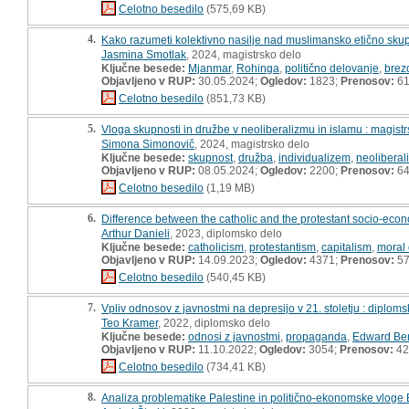
Celotno besedilo
(575,69 KB)
4.
Kako razumeti kolektivno nasilje nad muslimansko etično sku
Jasmina Smotlak
, 2024, magistrsko delo
Ključne besede:
Mjanmar
,
Rohinga
,
politično delovanje
,
brez
Objavljeno v RUP:
30.05.2024;
Ogledov:
1823;
Prenosov:
6
Celotno besedilo
(851,73 KB)
5.
Vloga skupnosti in družbe v neoliberalizmu in islamu : magist
Simona Simonovič
, 2024, magistrsko delo
Ključne besede:
skupnost
,
družba
,
individualizem
,
neoliberal
Objavljeno v RUP:
08.05.2024;
Ogledov:
2200;
Prenosov:
6
Celotno besedilo
(1,19 MB)
6.
Difference between the catholic and the protestant socio-eco
Arthur Danieli
, 2023, diplomsko delo
Ključne besede:
catholicism
,
protestantism
,
capitalism
,
moral 
Objavljeno v RUP:
14.09.2023;
Ogledov:
4371;
Prenosov:
5
Celotno besedilo
(540,45 KB)
7.
Vpliv odnosov z javnostmi na depresijo v 21. stoletju : diplom
Teo Kramer
, 2022, diplomsko delo
Ključne besede:
odnosi z javnostmi
,
propaganda
,
Edward Be
Objavljeno v RUP:
11.10.2022;
Ogledov:
3054;
Prenosov:
42
Celotno besedilo
(734,41 KB)
8.
Analiza problematike Palestine in politično-ekonomske vloge