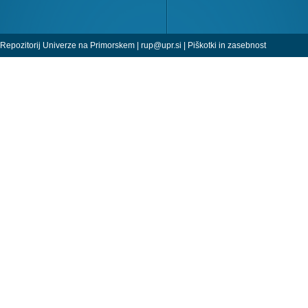
Repozitorij Univerze na Primorskem |
rup@upr.si
|
Piškotki in zasebnost