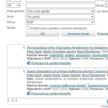
išči po
Vrsta gradiva:
* po stare
Jezik:
Išči po:
Opcije:
Prikaži samo zadetke s celotnim besedilom
Ponasta
1.
The importance of the Tivat salina (Montenegro) for migrating
Peter Sackl
,
Martin Schneider-Jacoby
,
Borut Štumberger
, 2006
Ključne besede:
waterbirds
,
waders
,
passerines
,
conservatio
Objavljeno v RUP:
10.07.2015;
Ogledov:
4498;
Prenosov:
5
Povezava na celotno besedilo
2.
Inland observations of common bottlenose dolphins Tursiops t
Peter Sackl
,
Jakob Smole
,
Darko Saveljić
,
Borut Štumberger
, 
Opis:
Inland observations of common bottlenose dolphins T
Montenegro
Ključne besede:
common bottlenose dolphin
,
Tursiops trunca
Objavljeno v RUP:
10.07.2015;
Ogledov:
5156;
Prenosov:
3
Povezava na celotno besedilo
1 - 2 / 2
Iskan