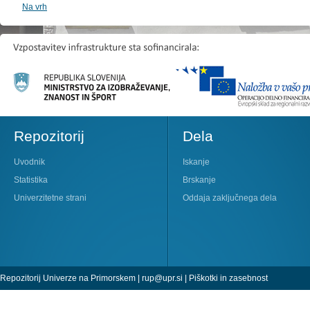
Na vrh
Repozitorij
Dela
Uvodnik
Iskanje
Statistika
Brskanje
Univerzitetne strani
Oddaja zaključnega dela
Repozitorij Univerze na Primorskem |
rup@upr.si
|
Piškotki in zasebnost