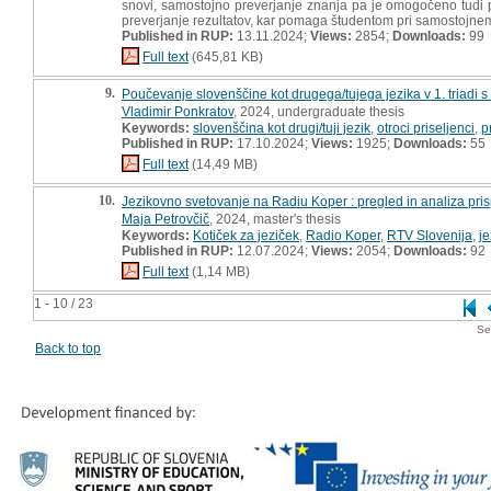
snovi, samostojno preverjanje znanja pa je omogočeno tudi pr
preverjanje rezultatov, kar pomaga študentom pri samostojnem
Published in RUP:
13.11.2024;
Views:
2854;
Downloads:
99
Full text
(645,81 KB)
9.
Poučevanje slovenščine kot drugega/tujega jezika v 1. triadi 
Vladimir Ponkratov
, 2024, undergraduate thesis
Keywords:
slovenščina kot drugi/tuji jezik
,
otroci priseljenci
,
p
Published in RUP:
17.10.2024;
Views:
1925;
Downloads:
55
Full text
(14,49 MB)
10.
Jezikovno svetovanje na Radiu Koper : pregled in analiza pris
Maja Petrovčič
, 2024, master's thesis
Keywords:
Kotiček za jeziček
,
Radio Koper
,
RTV Slovenija
,
je
Published in RUP:
12.07.2024;
Views:
2054;
Downloads:
92
Full text
(1,14 MB)
1 - 10 / 23
Se
Back to top