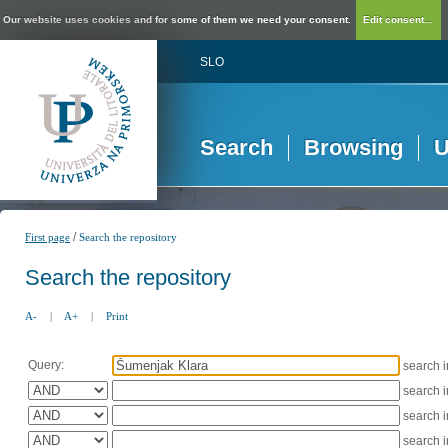
Our website uses cookies and for some of them we need your consent.
Edit consent...
SLO
Search
Browsing
U
/
First page
Search the repository
Search the repository
A-
|
A+
|
Print
Query:
search 
search 
search 
search 