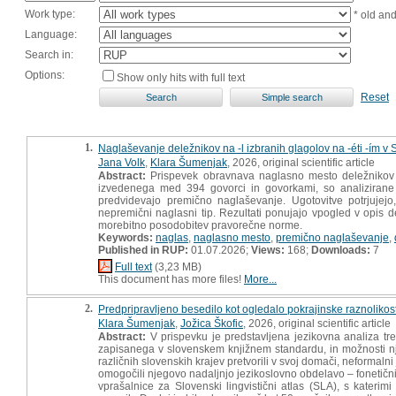
Work type:
* old an
Language:
Search in:
Options:
Show only hits with full text
Reset
1.
Naglaševanje deležnikov na -l izbranih glagolov na -éti -ím v
Jana Volk
,
Klara Šumenjak
, 2026, original scientific article
Abstract:
Prispevek obravnava naglasno mesto deležnikov 
izvedenega med 394 govorci in govorkami, so analizirane n
predvidevajo premično naglaševanje. Ugotovitve potrjujejo
nepremični naglasni tip. Rezultati ponujajo vpogled v opis d
morebitno posodobitev pravorečne norme.
Keywords:
naglas
,
naglasno mesto
,
premično naglaševanje
,
Published in RUP:
01.07.2026;
Views:
168;
Downloads:
7
Full text
(3,23 MB)
This document has more files!
More...
2.
Predpripravljeno besedilo kot ogledalo pokrajinske raznolikost
Klara Šumenjak
,
Jožica Škofic
, 2026, original scientific article
Abstract:
V prispevku je predstavljena jezikovna analiza tr
zapisanega v slovenskem knjižnem standardu, in možnosti nj
različnih slovenskih krajev pretvorili v svoj domači, neformalni
omogočili njegovo nadaljnjo jezikoslovno obdelavo – fonetični
vprašalnice za Slovenski lingvistični atlas (SLA), s kateri