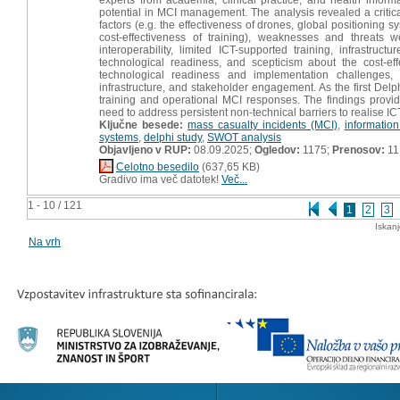
potential in MCI management. The analysis revealed a critica
factors (e.g. the effectiveness of drones, global positioning s
cost-effectiveness of training), weaknesses and threats 
interoperability, limited ICT-supported training, infrastru
technological readiness, and scepticism about the cost-ef
technological readiness and implementation challenges, 
infrastructure, and stakeholder engagement. As the first Delph
training and operational MCI responses. The findings provide
need to address persistent non-technical barriers to realise ICT
Ključne besede:
mass casualty incidents (MCI)
,
informatio
systems
,
delphi study
,
SWOT analysis
Objavljeno v RUP:
08.09.2025;
Ogledov:
1175;
Prenosov:
11
Celotno besedilo
(637,65 KB)
Gradivo ima več datotek!
Več...
1 - 10 / 121
1
2
3
Iskan
Na vrh