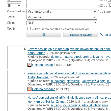
išči po
Vrsta gradiva:
* po stare
Jezik:
Išči po:
Opcije:
Prikaži samo zadetke s celotnim besedilom
Ponasta
1.
Povezanost dojenja in prehranjevalnih navad matere ter debel
Karin Bordon
, 2026, magistrsko delo
Ključne besede:
dojenje
,
matere
,
otroci
,
prehranjevalne nava
Objavljeno v RUP:
22.06.2026;
Ogledov:
364;
Prenosov:
28
Celotno besedilo
(670,39 KB)
2.
Percepcija duhovnosti med starostniki v socialnovarstvenih zav
Andrej Podlogar
, 2026, magistrsko delo
Ključne besede:
duhovnost
,
starostniki
,
kakovost življenja
,
du
Objavljeno v RUP:
03.05.2026;
Ogledov:
436;
Prenosov:
23
Celotno besedilo
(2,23 MB)
3.
Nurses’ perceptions of artificial intelligence use in clinical prac
Igor Karnjuš
,
Boštjan Žvanut
, 2026, izvirni znanstveni članek
Ključne besede:
nursing
,
focus groups
,
artificial intelligence
Objavljeno v RUP:
18.02.2026;
Ogledov:
604;
Prenosov:
6