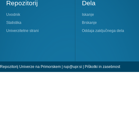
Repozitorij
Dela
Uvodnik
Iskanje
Statistika
Brskanje
Univerzitetne strani
Oddaja zaključnega dela
Repozitorij Univerze na Primorskem |
rup@upr.si
|
Piškotki in zasebnost