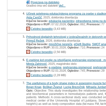
Povezava na datoteko
Gradivo ima več datotek!
Več...
4.
Učinek spletnega edukacijskega programa za osebe s sladkorno
Ajda Cenčič
, 2025, doktorska disertacija
Ključne besede:
edukacija pacientov
,
zdravstvena nega na da
Objavljeno v RUP:
07.02.2026;
Ogledov:
892;
Prenosov:
77
Celotno besedilo
(3,43 MB)
5.
Prihodnost digitalnih tehnologij v izobraževalnih in delovnih 
Primož Režek
, 2026, doktorska disertacija
Ključne besede:
množične nesreče
,
eDelfi študija
,
SWOT anal
Objavljeno v RUP:
30.01.2026;
Ogledov:
710;
Prenosov:
24
Celotno besedilo
(2,56 MB)
6.
E-vsebine kot orodje za izboljšanje prehranske pismenosti : 
Mirela Zahirović
, 2025, magistrsko delo
Ključne besede:
e-vsebine
,
prehranska pismenost
,
prehranski
Objavljeno v RUP:
02.01.2026;
Ogledov:
745;
Prenosov:
29
Celotno besedilo
(2,28 MB)
7.
The usefulness of a body shape index in assessing muscle func
Bojan Knap
,
Boštjan Žvanut
,
Lucija Brezočnik
,
Mihaela Jurda
Opis:
Objective: This study investigates the relationship b
and biochemical parameters in hemodialysis patients and, fo
patients. Methods: A cross-sectional study was conducted on
medical center of the University Hospital of Ljubljana, S
height½) as well as body composition data (fat mass FM, fat-