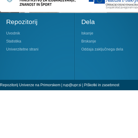
Repozitorij
Dela
Uvodnik
Iskanje
Statistika
Brskanje
Univerzitetne strani
Oddaja zaključnega dela
Repozitorij Univerze na Primorskem |
rup@upr.si
|
Piškotki in zasebnost