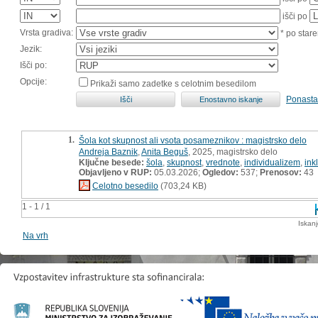
išči po
Vrsta gradiva:
* po stare
Jezik:
Išči po:
Opcije:
Prikaži samo zadetke s celotnim besedilom
Ponasta
1.
Šola kot skupnost ali vsota posameznikov : magistrsko delo
Andreja Baznik
,
Anita Beguš
, 2025, magistrsko delo
Ključne besede:
šola
,
skupnost
,
vrednote
,
individualizem
,
ink
Objavljeno v RUP:
05.03.2026;
Ogledov:
537;
Prenosov:
43
Celotno besedilo
(703,24 KB)
1 - 1 / 1
Iskan
Na vrh