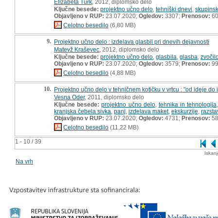
Elizabeta Turk
, 2012, diplomsko delo
Ključne besede:
projektno učno delo
,
tehniški dnevi
,
skupinsk
Objavljeno v RUP:
23.07.2020;
Ogledov:
3307;
Prenosov:
6
Celotno besedilo
(6,80 MB)
9.
Projektno učno delo : izdelava glasbil pri dnevih dejavnosti
Matevž Kraševec
, 2012, diplomsko delo
Ključne besede:
projektno učno delo
,
glasbila
,
glasba
,
zvočil
Objavljeno v RUP:
23.07.2020;
Ogledov:
3579;
Prenosov:
9
Celotno besedilo
(4,88 MB)
10.
Projektno učno delo v tehničnem kotičku v vrtcu : "od ideje do 
Vesna Oder
, 2011, diplomsko delo
Ključne besede:
projektno učno delo
,
tehnika in tehnologija
kranjska čebela sivka
,
panj
,
izdelava maket
,
ekskurzije
,
razsta
Objavljeno v RUP:
23.07.2020;
Ogledov:
4731;
Prenosov:
5
Celotno besedilo
(11,22 MB)
1 - 10 / 39
Iskan
Na vrh