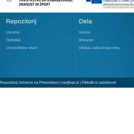
Repozitorij
Dela
Uvodnik
Iskanje
Statistika
Brskanje
Univerzitetne strani
Oddaja zaključnega dela
Repozitorij Univerze na Primorskem |
rup@upr.si
|
Piškotki in zasebnost