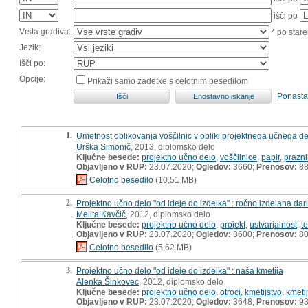
išči po
Vrsta gradiva:
* po stare
Jezik:
Išči po:
Opcije:
Prikaži samo zadetke s celotnim besedilom
Ponasta
1.
Umetnost oblikovanja voščilnic v obliki projektnega učnega de
Urška Simonič
, 2013, diplomsko delo
Ključne besede:
projektno učno delo
,
voščilnice
,
papir
,
prazni
Objavljeno v RUP:
23.07.2020;
Ogledov:
3660;
Prenosov:
8
Celotno besedilo
(10,51 MB)
2.
Projektno učno delo "od ideje do izdelka" : ročno izdelana dari
Melita Kavčič
, 2012, diplomsko delo
Ključne besede:
projektno učno delo
,
projekt
,
ustvarjalnost
,
t
Objavljeno v RUP:
23.07.2020;
Ogledov:
3600;
Prenosov:
8
Celotno besedilo
(5,62 MB)
3.
Projektno učno delo "od ideje do izdelka" : naša kmetija
Alenka Šinkovec
, 2012, diplomsko delo
Ključne besede:
projektno učno delo
,
otroci
,
kmetijstvo
,
kmeti
Objavljeno v RUP:
23.07.2020;
Ogledov:
3648;
Prenosov:
9