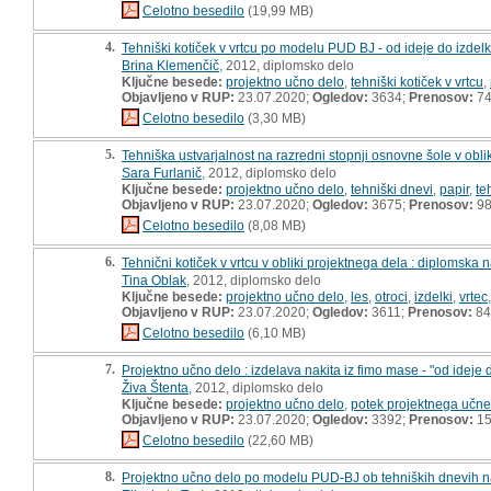
Celotno besedilo
(19,99 MB)
4.
Tehniški kotiček v vrtcu po modelu PUD BJ - od ideje do izdelka
Brina Klemenčič
, 2012, diplomsko delo
Ključne besede:
projektno učno delo
,
tehniški kotiček v vrtcu
,
Objavljeno v RUP:
23.07.2020;
Ogledov:
3634;
Prenosov:
7
Celotno besedilo
(3,30 MB)
5.
Tehniška ustvarjalnost na razredni stopnji osnovne šole v obli
Sara Furlanič
, 2012, diplomsko delo
Ključne besede:
projektno učno delo
,
tehniški dnevi
,
papir
,
te
Objavljeno v RUP:
23.07.2020;
Ogledov:
3675;
Prenosov:
9
Celotno besedilo
(8,08 MB)
6.
Tehnični kotiček v vrtcu v obliki projektnega dela : diplomska 
Tina Oblak
, 2012, diplomsko delo
Ključne besede:
projektno učno delo
,
les
,
otroci
,
izdelki
,
vrtec
Objavljeno v RUP:
23.07.2020;
Ogledov:
3611;
Prenosov:
84
Celotno besedilo
(6,10 MB)
7.
Projektno učno delo : izdelava nakita iz fimo mase - "od ideje 
Živa Štenta
, 2012, diplomsko delo
Ključne besede:
projektno učno delo
,
potek projektnega učn
Objavljeno v RUP:
23.07.2020;
Ogledov:
3392;
Prenosov:
15
Celotno besedilo
(22,60 MB)
8.
Projektno učno delo po modelu PUD-BJ ob tehniških dnevih na ra