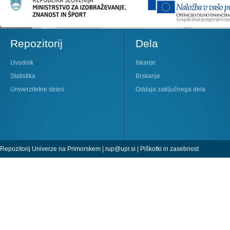
Repozitorij
Dela
Uvodnik
Iskanje
Statistika
Brskanje
Univerzitetne strani
Oddaja zaključnega dela
Repozitorij Univerze na Primorskem |
rup@upr.si
|
Piškotki in zasebnost