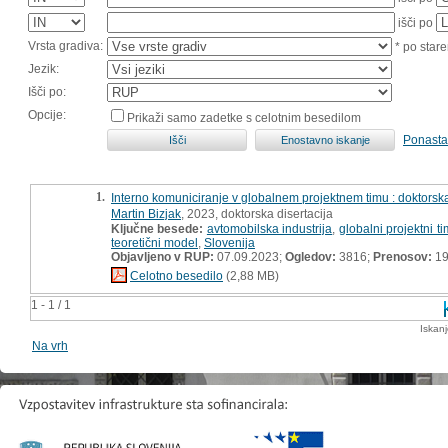
išči po
Vrsta gradiva:
* po stare
Jezik:
Išči po:
Opcije:
Prikaži samo zadetke s celotnim besedilom
Ponasta
1.
Interno komuniciranje v globalnem projektnem timu : doktorska
Martin Bizjak
, 2023, doktorska disertacija
Ključne besede:
avtomobilska industrija
,
globalni projektni ti
teoretični model
,
Slovenija
Objavljeno v RUP:
07.09.2023;
Ogledov:
3816;
Prenosov:
19
Celotno besedilo
(2,88 MB)
1 - 1 / 1
Iskan
Na vrh