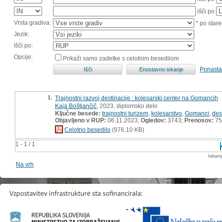
išči po
Vrsta gradiva:
* po stare
Jezik:
Išči po:
Opcije:
Prikaži samo zadetke s celotnim besedilom
Ponasta
1.
Trajnostni razvoj destinacije : kolesarski center na Gomancih
Kaja Boštjančič
, 2023, diplomsko delo
Ključne besede:
trajnostni turizem
,
kolesarstvo
,
Gomanci
,
des
Objavljeno v RUP:
06.11.2023;
Ogledov:
3743;
Prenosov:
75
Celotno besedilo
(976,10 KB)
1 - 1 / 1
Iskan
Na vrh