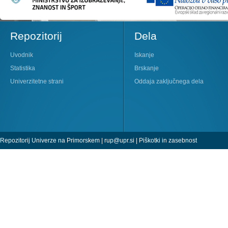
Repozitorij
Dela
Uvodnik
Iskanje
Statistika
Brskanje
Univerzitetne strani
Oddaja zaključnega dela
Repozitorij Univerze na Primorskem |
rup@upr.si
|
Piškotki in zasebnost