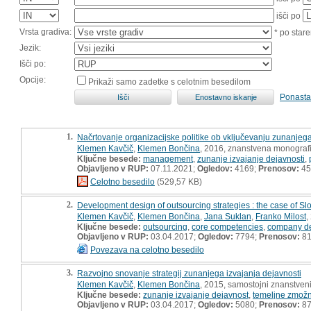
išči po
Vrsta gradiva:
* po stare
Jezik:
Išči po:
Opcije:
Prikaži samo zadetke s celotnim besedilom
Ponasta
1.
Načrtovanje organizacijske politike ob vključevanju zunanjega
Klemen Kavčič
,
Klemen Bončina
, 2016, znanstvena monografi
Ključne besede:
management
,
zunanje izvajanje dejavnosti
,
Objavljeno v RUP:
07.11.2021;
Ogledov:
4169;
Prenosov:
45
Celotno besedilo
(529,57 KB)
2.
Development design of outsourcing strategies : the case of Sl
Klemen Kavčič
,
Klemen Bončina
,
Jana Suklan
,
Franko Milost
,
Ključne besede:
outsourcing
,
core competencies
,
company de
Objavljeno v RUP:
03.04.2017;
Ogledov:
7794;
Prenosov:
8
Povezava na celotno besedilo
3.
Razvojno snovanje strategij zunanjega izvajanja dejavnosti
Klemen Kavčič
,
Klemen Bončina
, 2015, samostojni znanstveni
Ključne besede:
zunanje izvajanje dejavnost
,
temeljne zmožn
Objavljeno v RUP:
03.04.2017;
Ogledov:
5080;
Prenosov:
8