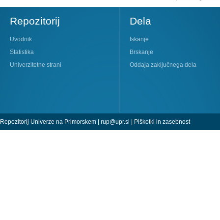
Repozitorij
Dela
Uvodnik
Iskanje
Statistika
Brskanje
Univerzitetne strani
Oddaja zaključnega dela
Repozitorij Univerze na Primorskem |
rup@upr.si
|
Piškotki in zasebnost