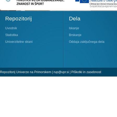
Repozitorij
Dela
Uvodnik
Iskanje
Statistika
Brskanje
Univerzitetne strani
Oddaja zaključnega dela
Repozitorij Univerze na Primorskem |
rup@upr.si
|
Piškotki in zasebnost