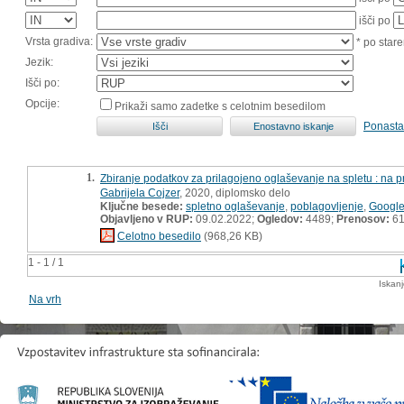
išči po
Vrsta gradiva:
* po stare
Jezik:
Išči po:
Opcije:
Prikaži samo zadetke s celotnim besedilom
Ponasta
1.
Zbiranje podatkov za prilagojeno oglaševanje na spletu : na
Gabrijela Cojzer
, 2020, diplomsko delo
Ključne besede:
spletno oglaševanje
,
poblagovljenje
,
Googl
Objavljeno v RUP:
09.02.2022;
Ogledov:
4489;
Prenosov:
6
Celotno besedilo
(968,26 KB)
1 - 1 / 1
Iskan
Na vrh