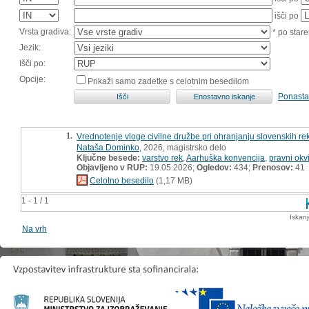
išči po
Vrsta gradiva:
* po stare
Jezik:
Išči po:
Opcije:
Prikaži samo zadetke s celotnim besedilom
Ponasta
1.
Vrednotenje vloge civilne družbe pri ohranjanju slovenskih re
Nataša Dominko
, 2026, magistrsko delo
Ključne besede:
varstvo rek
,
Aarhuška konvencija
,
pravni okvi
Objavljeno v RUP:
19.05.2026;
Ogledov:
434;
Prenosov:
41
Celotno besedilo
(1,17 MB)
1 - 1 / 1
Iskan
Na vrh