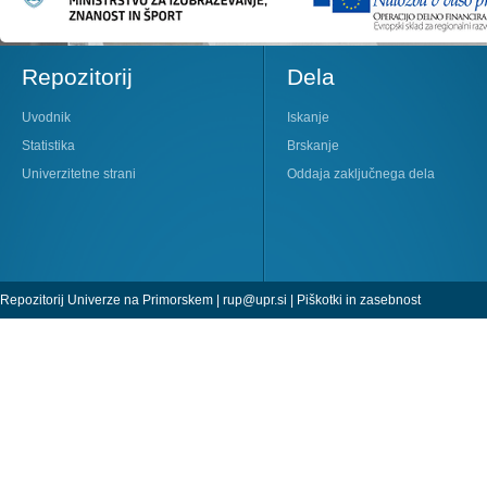
Repozitorij
Dela
Uvodnik
Iskanje
Statistika
Brskanje
Univerzitetne strani
Oddaja zaključnega dela
Repozitorij Univerze na Primorskem |
rup@upr.si
|
Piškotki in zasebnost