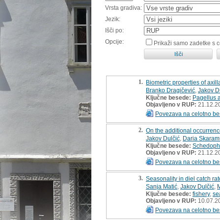
Vrsta gradiva:
Jezik:
Išči po:
Opcije:
Prikaži samo zadetke s 
1.
Biometric properties of axil
Branko Dragičević
,
Jakov D
Ključne besede:
Pagellus 
Objavljeno v RUP:
21.12.2
Povezava na celotno be
2.
On the additional occurrence
Jakov Dulčić
,
Daria Skaram
Ključne besede:
Schedophi
Objavljeno v RUP:
21.12.2
Povezava na celotno be
3.
Seasonality in diel catch ra
Sanja Matić
,
Jakov Dulčić
,
M
Ključne besede:
fishery
,
se
Objavljeno v RUP:
10.07.2
Povezava na celotno be