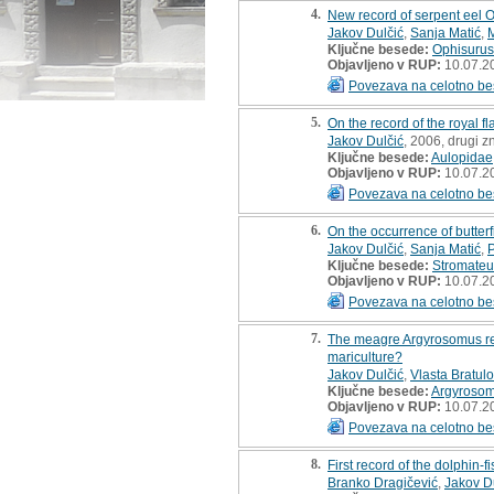
4.
New record of serpent eel O
Jakov Dulčić
,
Sanja Matić
,
M
Ključne besede:
Ophisurus
Objavljeno v RUP:
10.07.2
Povezava na celotno be
5.
On the record of the royal f
Jakov Dulčić
, 2006, drugi z
Ključne besede:
Aulopidae
Objavljeno v RUP:
10.07.2
Povezava na celotno be
6.
On the occurrence of butterf
Jakov Dulčić
,
Sanja Matić
,
Ključne besede:
Stromateus
Objavljeno v RUP:
10.07.2
Povezava na celotno be
7.
The meagre Argyrosomus regi
mariculture?
Jakov Dulčić
,
Vlasta Bratulo
Ključne besede:
Argyrosom
Objavljeno v RUP:
10.07.2
Povezava na celotno be
8.
First record of the dolphin-
Branko Dragičević
,
Jakov D