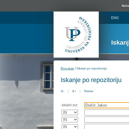
Naša 
ENG
Iskan
/
Prva stran
Iskanje po repozitoriju
Iskanje po repozitoriju
A-
|
A+
|
Natisni
Iskalni niz: