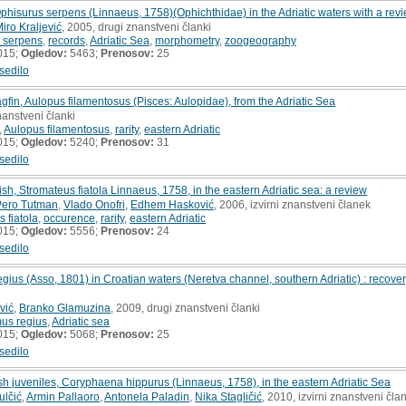
phisurus serpens (Linnaeus, 1758)(Ophichthidae) in the Adriatic waters with a revie
iro Kraljević
, 2005, drugi znanstveni članki
 serpens
,
records
,
Adriatic Sea
,
morphometry
,
zoogeography
015;
Ogledov:
5463;
Prenosov:
25
sedilo
lagfin, Aulopus filamentosus (Pisces: Aulopidae), from the Adriatic Sea
nanstveni članki
,
Aulopus filamentosus
,
rarity
,
eastern Adriatic
015;
Ogledov:
5240;
Prenosov:
31
sedilo
ish, Stromateus fiatola Linnaeus, 1758, in the eastern Adriatic sea: a review
Pero Tutman
,
Vlado Onofri
,
Edhem Hasković
, 2006, izvirni znanstveni članek
 fiatola
,
occurence
,
rarity
,
eastern Adriatic
015;
Ogledov:
5556;
Prenosov:
24
sedilo
us (Asso, 1801) in Croatian waters (Neretva channel, southern Adriatic) : recover
vić
,
Branko Glamuzina
, 2009, drugi znanstveni članki
us regius
,
Adriatic sea
015;
Ogledov:
5068;
Prenosov:
25
sedilo
fish juveniles, Coryphaena hippurus (Linnaeus, 1758), in the eastern Adriatic Sea
ulčić
,
Armin Pallaoro
,
Antonela Paladin
,
Nika Stagličić
, 2010, izvirni znanstveni čla