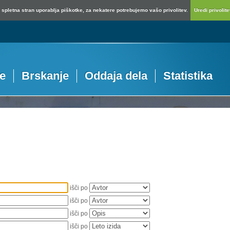
spletna stran uporablja piškotke, za nekatere potrebujemo vašo privolitev.
Uredi privolitev
je
Brskanje
Oddaja dela
Statistika
išči po
išči po
išči po
išči po