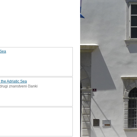
 Sea
 the Adriatic Sea
 drugi znanstveni članki