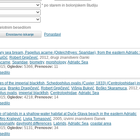
* po starem in bolonjskem študiju
celotnim besedilom
Ponastavi
lary sea bream, Pagellus acarne (Osteichthyes: Sparidae), from the eastern Adriatic
ulčić
,
Robert Grgičević
, 2012, drugi znanstveni članki
acarne
,
Sparidae
,
biometry
,
morphology
,
Adriatic Sea
015;
Ogledov:
5366;
Prenosov:
11
sedilo
s of the imperial blackfish, Schedophilus ovalis (Cuvier, 1833) (Centrolophidae) in
uca
,
Branko Dragičević
,
Robert Grgičević
,
Višnja Bukvić
,
Boško Skaramuca
, 2012,
lus ovalis
,
imperial blackfish
,
Centrolophidae
,
Adriatic Sea
015;
Ogledov:
4218;
Prenosov:
14
sedilo
te of labrids in a shallow-water habitat at Duće Glava beach in the eastern Adriatic
iro Kraljević
,
Livija Tomasović
, 2005, izvirni znanstveni članek
asonality
,
day/night differences
,
Labrids
,
Adriatic Sea
,
coastal area
015;
Ogledov:
5131;
Prenosov:
34
sedilo