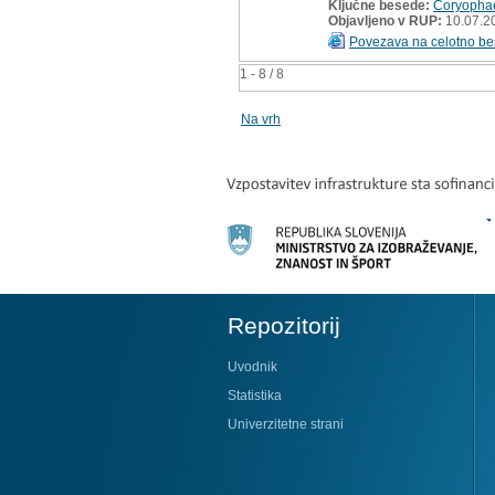
Ključne besede:
Coryopha
Objavljeno v RUP:
10.07.2
Povezava na celotno be
1 - 8 / 8
Na vrh
Repozitorij
Uvodnik
Statistika
Univerzitetne strani