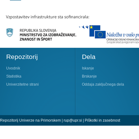
Repozitorij
Dela
Uvodnik
Iskanje
Statistika
Brskanje
Univerzitetne strani
Oddaja zaključnega dela
Repozitorij Univerze na Primorskem |
rup@upr.si
|
Piškotki in zasebnost