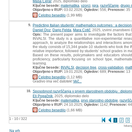
Maša Cerar
, 2025, diplomsko delo
Ključne besede:
matematika
,
vzorci
,
igra
,
razvrščanje
,
drugo 
Objavljeno v RUP:
03.02.2026;
Ogledov:
556;
Prenosov:
35
Celotno besedilo
(1,99 MB)
9.
Predicting Italian students’ mathematics outcomes : a decision
Daniel Doz
,
Darjo Felda
,
Mara Cotič
, 2025, izvirni znanstveni
Opis:
The present paper aims to investigate the factors tha
INVALSI. The study is a quantitative non-experimental res
approach, to analyze the relationships and interactions amon
the study consists of 15,344 grade-10 students who took the I
relative importance, followed by students’ school grades in ma
Based on these results, policymakers and educators should 
proficiency, particularly focusing on school type, mathem
learning.
Ključne besede:
INVALSI
,
decision tree
,
cross-validation
,
mat
Objavljeno v RUP:
19.01.2026;
Ogledov:
689;
Prenosov:
13
Celotno besedilo
(1,12 MB)
Gradivo ima več datotek!
Več...
10.
Sposobnost razvrščanja v prvem starostnem obdobju : diplom
Eli Pogačnik
, 2025, diplomsko delo
Ključne besede:
matematika
,
prvo starostno obdobje
,
razvršč
Objavljeno v RUP:
24.10.2025;
Ogledov:
1142;
Prenosov:
44
Celotno besedilo
(1,66 MB)
1 - 10 / 322
1
2
3
Iskan
Na vrh