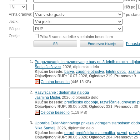
išči po
Vrsta gradiva:
* po stare
Jezik:
Išči po:
Opcije:
Prikaži samo zadetke s celotnim besedilom
Ponasta
1.
Prepoznavanje in razumevanje barv pri 3-letnih otrocih : dip
Špela Jalšovec
, 2026, diplomsko delo
Ključne besede:
barve
,
zgodnje otroštvo
,
triletni otroci
,
zazna
Objavljeno v RUP:
10.07.2026;
Ogledov:
219;
Prenosov:
9
Celotno besedilo
(446,13 KB)
2.
Razvrščanje : diplomska naloga
Jasmina Mislej
, 2026, diplomsko delo
Ključne besede:
predšolsko obdobje
,
razvrščanje
,
drevesni p
Objavljeno v RUP:
08.06.2026;
Ogledov:
331;
Prenosov:
30
Celotno besedilo
(1,19 MB)
3.
Uporaba Euler-Vennovega prikaza v drugem starostnem obdob
Nika Šantelj
, 2026, diplomsko delo
Ključne besede:
otroci
,
predšolska matematika
,
razvoj
,
razvrš
Objavljeno v RUP:
08.06.2026;
Ogledov:
284;
Prenosov:
25