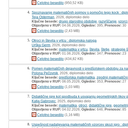
Celotno besedilo
(950,52 KB)
4.
Spoznavanje matematičnih pojmov s pomočjo lego kock : dip
Teja Osterman
, 2026, diplomsko delo
Ključne besede:
drugo starostno obdobje
,
razvrščanje
,
vzorci
Objavljeno v RUP:
04.06.2026;
Ogledov:
395;
Prenosov:
30
Celotno besedilo
(2,43 MB)
5.
Otroci in števila v vrtcu : diplomska naloga
Urška Germ
, 2026, diplomsko delo
Ključne besede:
matematika v vrtcu
,
števila
,
štetje
,
strategije š
Objavljeno v RUP:
01.06.2026;
Ogledov:
347;
Prenosov:
23
Celotno besedilo
(434,82 KB)
6.
Pomen matematičnih dejavnosti v predšolskem obdobju za nada
Polona Pečovnik
, 2026, diplomsko delo
Ključne besede:
predšolska matematika
,
zgodnji matematični
Objavljeno v RUP:
06.05.2026;
Ogledov:
353;
Prenosov:
27
Celotno besedilo
(1,03 MB)
7.
Didaktične igre kot spodbuda k usvajanju geometrijskih likov pr
Katja Gabrovec
, 2025, diplomsko delo
Ključne besede:
matematika
,
otroci
,
didaktične igre
,
geometrijs
Objavljeno v RUP:
04.02.2026;
Ogledov:
646;
Prenosov:
85
Celotno besedilo
(1,16 MB)
8.
Uspešnost nadaljevanja matematičnih vzorcev skozi igro : di