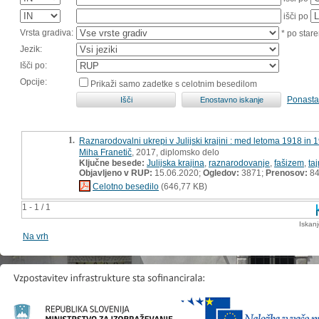
išči po
Vrsta gradiva:
* po stare
Jezik:
Išči po:
Opcije:
Prikaži samo zadetke s celotnim besedilom
Ponasta
1.
Raznarodovalni ukrepi v Julijski krajini : med letoma 1918 in 
Miha Franetič
, 2017, diplomsko delo
Ključne besede:
Julijska krajina
,
raznarodovanje
,
fašizem
,
ta
Objavljeno v RUP:
15.06.2020;
Ogledov:
3871;
Prenosov:
8
Celotno besedilo
(646,77 KB)
1 - 1 / 1
Iskan
Na vrh