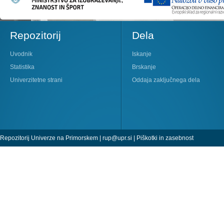
Repozitorij
Dela
Uvodnik
Iskanje
Statistika
Brskanje
Univerzitetne strani
Oddaja zaključnega dela
Repozitorij Univerze na Primorskem |
rup@upr.si
|
Piškotki in zasebnost