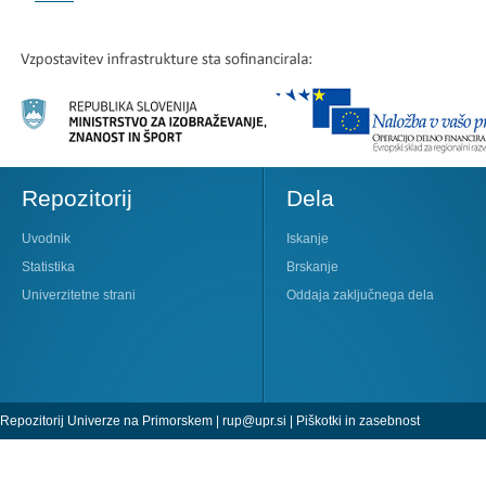
Repozitorij
Dela
Uvodnik
Iskanje
Statistika
Brskanje
Univerzitetne strani
Oddaja zaključnega dela
Repozitorij Univerze na Primorskem |
rup@upr.si
|
Piškotki in zasebnost