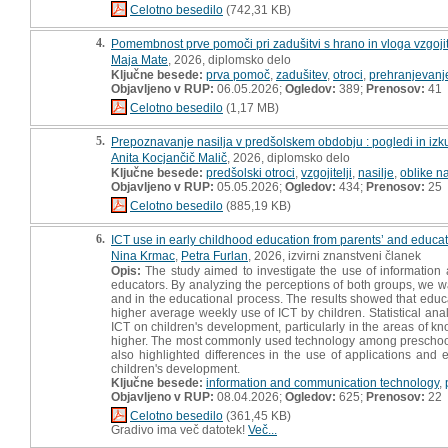
Celotno besedilo
(742,31 KB)
4.
Pomembnost prve pomoči pri zadušitvi s hrano in vloga vzgojit
Maja Mate
, 2026, diplomsko delo
Ključne besede:
prva pomoč
,
zadušitev
,
otroci
,
prehranjevanj
Objavljeno v RUP:
06.05.2026;
Ogledov:
389;
Prenosov:
41
Celotno besedilo
(1,17 MB)
5.
Prepoznavanje nasilja v predšolskem obdobju : pogledi in izku
Anita Kocjančič Malič
, 2026, diplomsko delo
Ključne besede:
predšolski otroci
,
vzgojitelji
,
nasilje
,
oblike na
Objavljeno v RUP:
05.05.2026;
Ogledov:
434;
Prenosov:
25
Celotno besedilo
(885,19 KB)
6.
ICT use in early childhood education from parents’ and educat
Nina Krmac
,
Petra Furlan
, 2026, izvirni znanstveni članek
Opis:
The study aimed to investigate the use of information
educators. By analyzing the perceptions of both groups, we wa
and in the educational process. The results showed that educa
higher average weekly use of ICT by children. Statistical ana
ICT on children's development, particularly in the areas of kno
higher. The most commonly used technology among preschool 
also highlighted differences in the use of applications and 
children's development.
Ključne besede:
information and communication technology
,
Objavljeno v RUP:
08.04.2026;
Ogledov:
625;
Prenosov:
22
Celotno besedilo
(361,45 KB)
Gradivo ima več datotek!
Več...