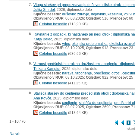
7.
Vloga staršev pri prepoznavanju duševne stiske otrok : diplo
Julija Smrdel
, 2026, diplomsko delo
Ključne besede:
duševno zdravje
,
dejavniki
,
kazalniki
,
vplivi
Objavljeno v RUP:
06.03.2026;
Ogledov:
516;
Prenosov:
60
Celotno besedilo
(713,90 KB)
8.
Ravnanje z odpadki, ki nastanejo pri negi otrok : diplomska n
Katja Belec
, 2025, diplomsko delo
Ključne besede:
vrtec
,
okoljska problematika
,
okoljska ozave
Objavljeno v RUP:
08.10.2025;
Ogledov:
918;
Prenosov:
23
Celotno besedilo
(636,66 KB)
9.
Varnost predšolskih otrok na družinskem taborjenju : diploms
Tinkara Kampjut
, 2025, diplomsko delo
Ključne besede:
narava
,
taborjenje
,
predšolski otroci
,
celostni
Objavljeno v RUP:
08.10.2025;
Ogledov:
922;
Prenosov:
25
Celotno besedilo
(411,25 KB)
10.
Stališča staršev do cepljenja predšolskih otrok : diplomska na
Ana Kovče
, 2025, diplomsko delo
Ključne besede:
cepljenje
,
stališča do cepljenja
,
predšolski ot
Objavljeno v RUP:
03.07.2025;
Ogledov:
2690;
Prenosov:
7
Celotno besedilo
(518,64 KB)
1 - 10 / 70
1
Iskan
Na vrh