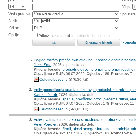
išči po
Vrsta gradiva:
* po stare
Jezik:
Išči po:
Opcije:
Prikaži samo zadetke s celotnim besedilom
Ponasta
1.
Pogled staršev predšolskih otrok na uporabo digitalnih zasl
Jerca Šarc
, 2026, diplomsko delo
Ključne besede:
predšolski otroci
,
prehrana
,
prehranjevalne 
Objavljeno v RUP:
09.07.2026;
Ogledov:
189;
Prenosov:
7
Celotno besedilo
(876,30 KB)
2.
Vpliv pomanjkanja spanja na zdravje predšolskih otrok : dipl
Karmen Jereb
, 2026, diplomsko delo
Ključne besede:
spanje
,
predšolski otroci
,
večerna rutina
,
ele
Objavljeno v RUP:
07.07.2026;
Ogledov:
178;
Prenosov:
11
Celotno besedilo
(563,85 KB)
3.
Vpliv živali na otroke prvega starostnega obdobja v vrtcu : di
Peter Popović
, 2026, diplomsko delo
Ključne besede:
živali
,
otroci prvega starostnega obdobja
,
vrt
Objavljeno v RUP:
07.07.2026;
Ogledov:
183;
Prenosov:
6