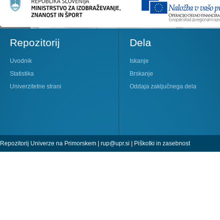
Repozitorij
Dela
Uvodnik
Iskanje
Statistika
Brskanje
Univerzitetne strani
Oddaja zaključnega dela
Repozitorij Univerze na Primorskem |
rup@upr.si
|
Piškotki in zasebnost