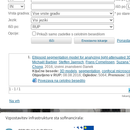
išči po
Vrsta gradiva:
* po stare
Jezik:
Išči po:
Opcije:
Prikaži samo zadetke s celotnim besedilom
Ponasta
1.
Ellipsoid segmentation model for analyzing light-attenuated 3D
Michaël Barbier
,
Steffen Jaensch
,
Frans Cornelissen
,
Suzana 
Chong
, 2016, izvirni znanstveni članek
Ključne besede:
3D models
,
segmentation
,
confocal microsc
Objavljeno v RUP:
08.08.2016;
Ogledov:
5064;
Prenosov:
18
Povezava na celotno besedilo
1 - 1 / 1
Iskan
Na vrh