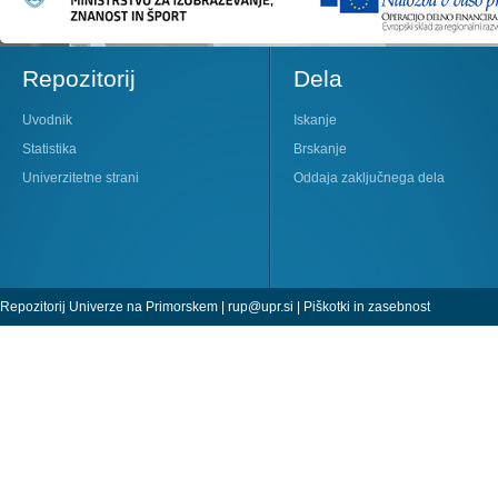
Repozitorij
Dela
Uvodnik
Iskanje
Statistika
Brskanje
Univerzitetne strani
Oddaja zaključnega dela
Repozitorij Univerze na Primorskem |
rup@upr.si
|
Piškotki in zasebnost