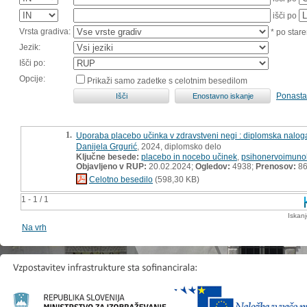
išči po
Vrsta gradiva:
* po stare
Jezik:
Išči po:
Opcije:
Prikaži samo zadetke s celotnim besedilom
Ponasta
1.
Uporaba placebo učinka v zdravstveni negi : diplomska nalog
Danijela Grgurić
, 2024, diplomsko delo
Ključne besede:
placebo in nocebo učinek
,
psihonervoimunol
Objavljeno v RUP:
20.02.2024;
Ogledov:
4938;
Prenosov:
8
Celotno besedilo
(598,30 KB)
1 - 1 / 1
Iskan
Na vrh