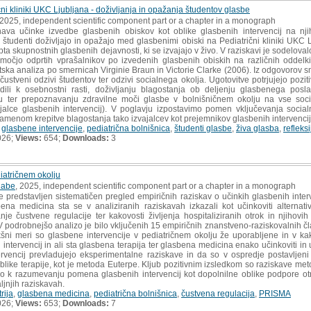
ni kliniki UKC Ljubljana - doživljanja in opažanja študentov glasbe
 2025, independent scientific component part or a chapter in a monograph
va učinke izvedbe glasbenih obiskov kot oblike glasbenih intervencij na nji
kaj študenti doživljajo in opažajo med glasbenimi obiski na Pediatrični kliniki UK
epta skupnostnih glasbenih dejavnosti, ki se izvajajo v živo. V raziskavi je sodelo
omočjo odprtih vprašalnikov po izvedenih glasbenih obiskih na različnih oddelki
tska analiza po smernicah Virginie Braun in Victorie Clarke (2006). Iz odgovorov sm
čustveni odzivi študentov ter odzivi socialnega okolja. Ugotovitve potrjujejo poz
dili k osebnostni rasti, doživljanju blagostanja ob deljenju glasbenega posl
u ter prepoznavanju zdravilne moči glasbe v bolnišničnem okolju na vse socia
ajalce glasbenih intervencij). V poglavju izpostavimo pomen vključevanja soci
menom krepitve blagostanja tako izvajalcev kot prejemnikov glasbenih intervencij
,
glasbene intervencije
,
pediatrična bolnišnica
,
študenti glasbe
,
živa glasba
,
refleks
026;
Views:
654;
Downloads:
3
iatričnem okolju
Habe
, 2025, independent scientific component part or a chapter in a monograph
 predstavljen sistematičen pregled empiričnih raziskav o učinkih glasbenih inter
ena medicina sta se v analiziranih raziskavah izkazali kot učinkoviti alternat
anje čustvene regulacije ter kakovosti življenja hospitaliziranih otrok in njihov
odrobnejšo analizo je bilo vključenih 15 empiričnih znanstveno-raziskovalnih čl
ikšni meri so glasbene intervencije v pediatričnem okolju že uporabljene in v kak
 intervencij in ali sta glasbena terapija ter glasbena medicina enako učinkoviti in
rvencij prevladujejo eksperimentalne raziskave in da so v ospredje postavljeni 
blike terapije, kot je metoda Euterpe. Kljub pozitivnim izsledkom so raziskave me
ajo k razumevanju pomena glasbenih intervencij kot dopolnilne oblike podpore otr
jnjih raziskavah.
rija
,
glasbena medicina
,
pediatrična bolnišnica
,
čustvena regulacija
,
PRISMA
026;
Views:
653;
Downloads:
7