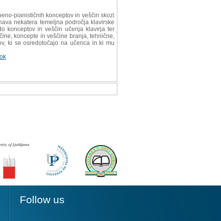
beno-pianističnih konceptov in veščin skozi
nava nekatera temeljna področja klavirske
 konceptov in veščin učenja klavirja ter
čine, koncepte in veščine branja, tehnične,
ov, ki se osredotočajo na učenca in ki mu
rok
Follow us