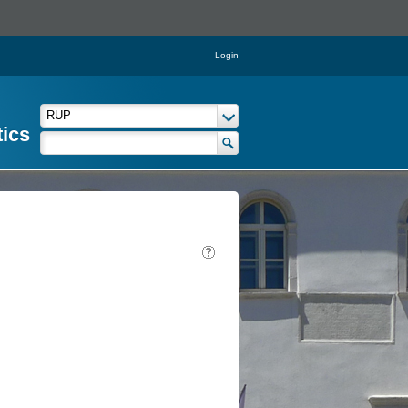
Login
tics