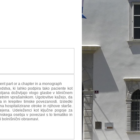
ent part or a chapter in a monograph
stva, ki lahko podpira tako paciente kot
bljana doživljajo vlogo glasbe v kliničnem
ketnim vprašalnikom. Ugotovitve kažejo, da
in krepitev timske povezanosti. Izsledki
na hospitalizirane otroke in njihove starše.
ejena. Udeleženci kot ključne pogoje za
nskega osebja v povezavi s to tematiko in
i bolnišnični obravnavi.