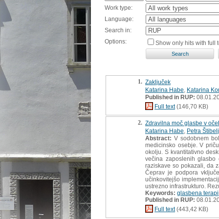
Work type:
Language:
Search in:
Options:
Show only hits with full t
1.
Zaključek
Katarina Habe
,
Katarina Ko
Published in RUP:
08.01.2
Full text
(146,70 KB)
2.
Zdravilna moč glasbe v oče
Katarina Habe
,
Petra Štibelj
Abstract:
V sodobnem bolni
medicinsko osebje. V pričuj
okolju. S kvantitativno de
večina zaposlenih glasbo 
raziskave so pokazali, da za
Čeprav je podpora vključe
učinkovitejšo implementaci
ustrezno infrastrukturo. Rez
Keywords:
glasbena terapi
Published in RUP:
08.01.2
Full text
(443,42 KB)