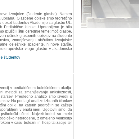
hove izvajalce (študente glasbe). Namen
C Ljubljana. Glasbene obiske smo teoretično
valo deset študentov Akademije za glasbo UL.
h Pediatrične klinike. Uporabljena je bila
o izluščili štiri osrednje teme: moč glasbe,
itiven učinek glasbenih obiskov na študente
anstva, zmanjševanju občutkov izvajalske
lne deležnike (paciente, njihove starše,
alnoterapevtske vloge glasbe v akademsko
.
ije študentov
vencij v pediatričnem bolnišničnem okolju.
ivni metodi za zmanjševanje anksioznosti,
ih staršev. Pregledno analizo smo izvedli s
ankov. Na podlagi analize izbranih člankov
šni obliki, na katerih področjih se kažejo
 uporabljeni v enaki meri. Ugotovili smo, da
psihološki učinki. Največ koristi so imele
todološko heterogene, z omejeno velikostjo
okom v času bolezni in hospitalizacije ter