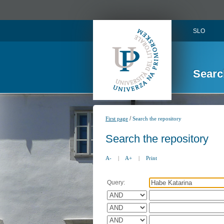
SLO
Searc
/
First page
Search the repository
Search the repository
A-
|
A+
|
Print
Query: