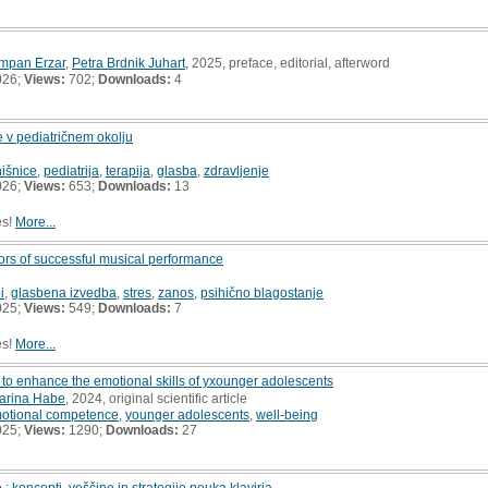
mpan Erzar
,
Petra Brdnik Juhart
, 2025, preface, editorial, afterword
026;
Views:
702;
Downloads:
4
e v pediatričnem okolju
nišnice
,
pediatrija
,
terapija
,
glasba
,
zdravljenje
026;
Views:
653;
Downloads:
13
es!
More...
tors of successful musical performance
i
,
glasbena izvedba
,
stres
,
zanos
,
psihično blagostanje
025;
Views:
549;
Downloads:
7
es!
More...
 to enhance the emotional skills of yxounger adolescents
arina Habe
, 2024, original scientific article
otional competence
,
younger adolescents
,
well-being
025;
Views:
1290;
Downloads:
27
je : koncepti, veščine in strategije pouka klavirja