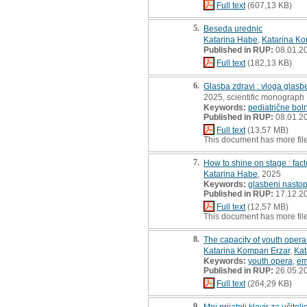
Full text
(607,13 KB)
5.
Beseda urednic
Katarina Habe
,
Katarina Ko
Published in RUP:
08.01.2
Full text
(182,13 KB)
6.
Glasba zdravi : vloga glasb
2025, scientific monograph
Keywords:
pediatrične bol
Published in RUP:
08.01.2
Full text
(13,57 MB)
This document has more fil
7.
How to shine on stage : fac
Katarina Habe
, 2025
Keywords:
glasbeni nastop
Published in RUP:
17.12.2
Full text
(12,57 MB)
This document has more fil
8.
The capacity of youth opera
Katarina Kompan Erzar
,
Kat
Keywords:
youth opera
,
em
Published in RUP:
26.05.2
Full text
(264,29 KB)
9.
Moj prijatelj klavir za učitel