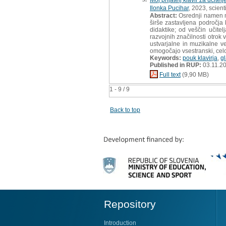
Ilonka Pucihar
, 2023, scien
Abstract:
Osrednji namen mo
širše zastavljena področja
didaktike; od veščin učit
razvojnih značilnosti otrok
ustvarjalne in muzikalne v
omogočajo vsestranski, celov
Keywords:
pouk klavirja
,
g
Published in RUP:
03.11.2
Full text
(9,90 MB)
1 - 9 / 9
Back to top
Repository
Introduction