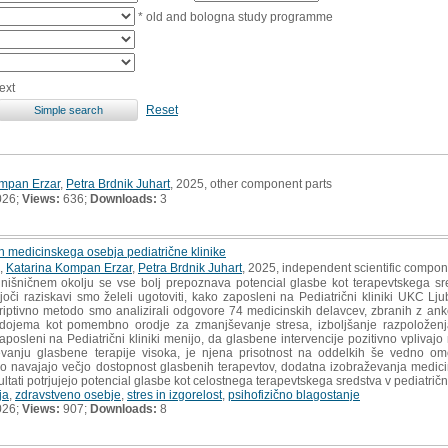
* old and bologna study programme
ext
Reset
mpan Erzar
,
Petra Brdnik Juhart
, 2025, other component parts
026;
Views:
636;
Downloads:
3
h medicinskega osebja pediatrične klinike
,
Katarina Kompan Erzar
,
Petra Brdnik Juhart
, 2025, independent scientific compon
šničnem okolju se vse bolj prepoznava potencial glasbe kot terapevtskega sred
oči raziskavi smo želeli ugotoviti, kako zaposleni na Pediatrični kliniki UKC Lju
skriptivno metodo smo analizirali odgovore 74 medicinskih delavcev, zbranih z an
dojema kot pomembno orodje za zmanjševanje stresa, izboljšanje razpoloženja 
posleni na Pediatrični kliniki menijo, da glasbene intervencije pozitivno vplivajo 
vanju glasbene terapije visoka, je njena prisotnost na oddelkih še vedno om
jo navajajo večjo dostopnost glasbenih terapevtov, dodatna izobraževanja medici
ultati potrjujejo potencial glasbe kot celostnega terapevtskega sredstva v pediatričn
ja
,
zdravstveno osebje
,
stres in izgorelost
,
psihofizično blagostanje
026;
Views:
907;
Downloads:
8