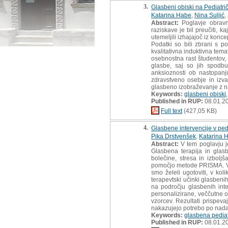
3.
Glasbeni obiski na Pediatrič
Katarina Habe
,
Nina Suljić
,
Abstract:
Poglavje obravna
raziskave je bil preučiti, 
utemeljili izhajajoč iz konc
Podatki so bili zbrani s p
kvalitativna induktivna tema
osebnostna rast študentov, 
glasbe, saj so jih spodbu
anksioznosti ob nastopanj
zdravstveno osebje in izv
glasbeno izobraževanje z na
Keywords:
glasbeni obiski
Published in RUP:
08.01.2
Full text
(427,05 KB)
4.
Glasbene intervencije v ped
Pika Drstvenšek
,
Katarina 
Abstract:
V tem poglavju je
Glasbena terapija in glasb
bolečine, stresa in izboljš
pomočjo metode PRISMA. V p
smo želeli ugotoviti, v kol
terapevtski učinki glasbenih
na področju glasbenih inte
personalizirane, veččutne o
vzorcev. Rezultati prispev
nakazujejo potrebo po nadal
Keywords:
glasbena pediat
Published in RUP:
08.01.2