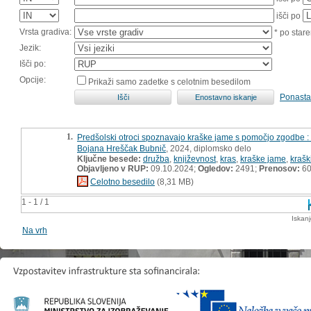
išči po
Vrsta gradiva:
* po stare
Jezik:
Išči po:
Opcije:
Prikaži samo zadetke s celotnim besedilom
Ponasta
1.
Predšolski otroci spoznavajo kraške jame s pomočjo zgodbe :
Bojana Hreščak Bubnič
, 2024, diplomsko delo
Ključne besede:
družba
,
književnost
,
kras
,
kraške jame
,
krašk
Objavljeno v RUP:
09.10.2024;
Ogledov:
2491;
Prenosov:
6
Celotno besedilo
(8,31 MB)
1 - 1 / 1
Iskan
Na vrh