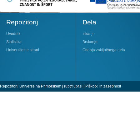
Repozitorij
Dela
Uvodnik
Iskanje
Statistika
Brskanje
Univerzitetne strani
Oddaja zaključnega dela
Repozitorij Univerze na Primorskem |
rup@upr.si
|
Piškotki in zasebnost